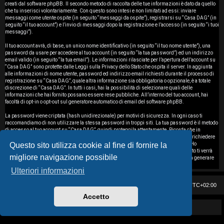
i
creati dal software phpBB. Il secondo metodo di raccolta delle tue informazioni è dato da quello
che tu inserisci volontariamente. Con questo sono intesi e non limitati ad essi: inviare
messaggi come utente ospite (in seguito “messaggi da ospite”), registrarsi su “Casa DAG” (in
s
seguito “il tuo account”) e l’invio di messaggi dopo la registrazione e l’accesso (in seguito “i tuoi
messaggi”).
e
Il tuo account avrà, di base, un unico nome identificativo (in seguito “il tuo nome utente”), una
password da usare per accedere al tuo account (in seguito “la tua password”) ed un indirizzo
n
email valido (in seguito “la tua email”). Le informazioni rilasciate per l’apertura dell’account su
“Casa DAG” sono protette dalle Leggi sulla Privacy dello Stato che ospita il server. In aggiunta
z
alle informazioni di nome utente, password ed indirizzo email richiesti durante il processo di
registrazione su “Casa DAG”, quale altra informazione sia obbligatoria o opzionale, è a totale
discrezione di “Casa DAG”. In tutti i casi, hai la possibilità di selezionare quali delle
a
informazioni che hai fornito possano essere rese pubbliche. All’interno del tuo account, hai
facoltà di opt-in o opt-out sul generatore automatico di email del software phpBB.
r
La password viene criptata (hash unidirezionale) per motivi di sicurezza. In ogni caso ti
i
raccomandiamo di non utilizzare la stessa password in troppi siti. La tua password è il metodo
di accesso al tuo account su “Casa DAG”, quindi proteggila attentamente. Ricorda che in
nessuna circostanza affiliati di “Casa DAG”, phpBB o terzi possono legittimamente richiedere
s
Questo sito utilizza cookie al fine di fornire la
la tua password. Nel caso dimenticassi la tua password, puoi utilizzare l’opzione “Ho
dimenticato la password” prevista dal software phpBB. Durante questo procedimento ti verrà
migliore navigazione possibile
p
richiesto il tuo nome utente ed indirizzo email, in modo che il software phpBB possa generare
una nuova password che ti permetterà di accedere nuovamente al tuo account.
Ulteriori informazioni
o
Casa DAG
Cancella cookie
Tutti gli orari sono
UTC+02:00
s
Accetto
t
Powered by GIGI D'AGOSTINO