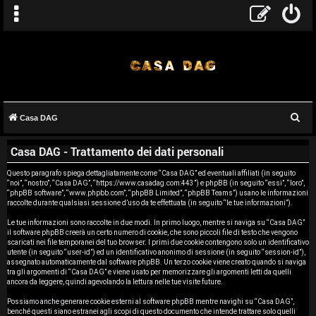
C
Casa DAG
A
e
Casa DAG - Trattamento dei dati personali
r
r
c
Questo paragrafo spiega dettagliatamente come “Casa DAG” ed eventuali affiliati (in seguito
g
“noi”, “nostro”, “Casa DAG”, “https://www.casadag.com:443”) e phpBB (in seguito “essi”, “loro”,
a
“phpBB software”, “www.phpbb.com”, “phpBB Limited”, “phpBB Teams”) usano le informazioni
o
raccolte durante qualsiasi sessione d’uso da te effettuata (in seguito “le tue informazioni”).
Le tue informazioni sono raccolte in due modi. In primo luogo, mentre si naviga su “Casa DAG”
m
il software phpBB creerà un certo numero di cookie, che sono piccoli file di testo che vengono
scaricati nei file temporanei del tuo browser. I primi due cookie contengono solo un identificativo
e
utente (in seguito “user-id”) ed un identificativo anonimo di sessione (in seguito “session-id”),
assegnato automaticamente dal software phpBB. Un terzo cookie viene creato quando si naviga
tra gli argomenti di “Casa DAG” e viene usato per memorizzare gli argomenti letti da quelli
n
ancora da leggere, quindi agevolando la lettura nelle tue visite future.
t
Possiamo anche generare cookie esterni al software phpBB mentre navighi su “Casa DAG”,
benché questi siano estranei agli scopi di questo documento che intende trattare solo quelli