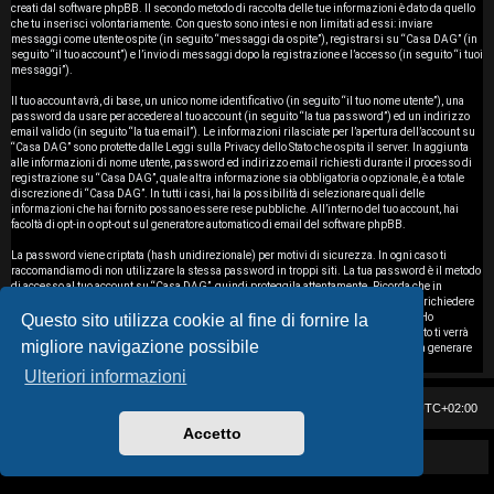
i
creati dal software phpBB. Il secondo metodo di raccolta delle tue informazioni è dato da quello
che tu inserisci volontariamente. Con questo sono intesi e non limitati ad essi: inviare
messaggi come utente ospite (in seguito “messaggi da ospite”), registrarsi su “Casa DAG” (in
s
seguito “il tuo account”) e l’invio di messaggi dopo la registrazione e l’accesso (in seguito “i tuoi
messaggi”).
e
Il tuo account avrà, di base, un unico nome identificativo (in seguito “il tuo nome utente”), una
password da usare per accedere al tuo account (in seguito “la tua password”) ed un indirizzo
n
email valido (in seguito “la tua email”). Le informazioni rilasciate per l’apertura dell’account su
“Casa DAG” sono protette dalle Leggi sulla Privacy dello Stato che ospita il server. In aggiunta
z
alle informazioni di nome utente, password ed indirizzo email richiesti durante il processo di
registrazione su “Casa DAG”, quale altra informazione sia obbligatoria o opzionale, è a totale
discrezione di “Casa DAG”. In tutti i casi, hai la possibilità di selezionare quali delle
a
informazioni che hai fornito possano essere rese pubbliche. All’interno del tuo account, hai
facoltà di opt-in o opt-out sul generatore automatico di email del software phpBB.
r
La password viene criptata (hash unidirezionale) per motivi di sicurezza. In ogni caso ti
i
raccomandiamo di non utilizzare la stessa password in troppi siti. La tua password è il metodo
di accesso al tuo account su “Casa DAG”, quindi proteggila attentamente. Ricorda che in
nessuna circostanza affiliati di “Casa DAG”, phpBB o terzi possono legittimamente richiedere
s
Questo sito utilizza cookie al fine di fornire la
la tua password. Nel caso dimenticassi la tua password, puoi utilizzare l’opzione “Ho
dimenticato la password” prevista dal software phpBB. Durante questo procedimento ti verrà
migliore navigazione possibile
p
richiesto il tuo nome utente ed indirizzo email, in modo che il software phpBB possa generare
una nuova password che ti permetterà di accedere nuovamente al tuo account.
Ulteriori informazioni
o
Casa DAG
Cancella cookie
Tutti gli orari sono
UTC+02:00
s
Accetto
t
Powered by GIGI D'AGOSTINO