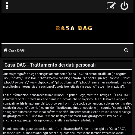
C
Casa DAG
A
e
Casa DAG - Trattamento dei dati personali
r
r
c
Questo paragrafo spiega dettagliatamente come “Casa DAG” ed eventuali affiliati (in seguito
g
“noi”, “nostro”, “Casa DAG”, “https://www.casadag.com:443”) e phpBB (in seguito “essi”, “loro”,
a
“phpBB software”, “www.phpbb.com”, “phpBB Limited”, “phpBB Teams”) usano le informazioni
o
raccolte durante qualsiasi sessione d’uso da te effettuata (in seguito “le tue informazioni”).
Le tue informazioni sono raccolte in due modi. In primo luogo, mentre si naviga su “Casa DAG”
m
il software phpBB creerà un certo numero di cookie, che sono piccoli file di testo che vengono
scaricati nei file temporanei del tuo browser. I primi due cookie contengono solo un identificativo
e
utente (in seguito “user-id”) ed un identificativo anonimo di sessione (in seguito “session-id”),
assegnato automaticamente dal software phpBB. Un terzo cookie viene creato quando si naviga
tra gli argomenti di “Casa DAG” e viene usato per memorizzare gli argomenti letti da quelli
n
ancora da leggere, quindi agevolando la lettura nelle tue visite future.
t
Possiamo anche generare cookie esterni al software phpBB mentre navighi su “Casa DAG”,
benché questi siano estranei agli scopi di questo documento che intende trattare solo quelli