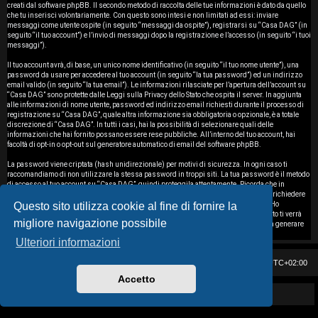
i
creati dal software phpBB. Il secondo metodo di raccolta delle tue informazioni è dato da quello
che tu inserisci volontariamente. Con questo sono intesi e non limitati ad essi: inviare
messaggi come utente ospite (in seguito “messaggi da ospite”), registrarsi su “Casa DAG” (in
s
seguito “il tuo account”) e l’invio di messaggi dopo la registrazione e l’accesso (in seguito “i tuoi
messaggi”).
e
Il tuo account avrà, di base, un unico nome identificativo (in seguito “il tuo nome utente”), una
password da usare per accedere al tuo account (in seguito “la tua password”) ed un indirizzo
n
email valido (in seguito “la tua email”). Le informazioni rilasciate per l’apertura dell’account su
“Casa DAG” sono protette dalle Leggi sulla Privacy dello Stato che ospita il server. In aggiunta
z
alle informazioni di nome utente, password ed indirizzo email richiesti durante il processo di
registrazione su “Casa DAG”, quale altra informazione sia obbligatoria o opzionale, è a totale
discrezione di “Casa DAG”. In tutti i casi, hai la possibilità di selezionare quali delle
a
informazioni che hai fornito possano essere rese pubbliche. All’interno del tuo account, hai
facoltà di opt-in o opt-out sul generatore automatico di email del software phpBB.
r
La password viene criptata (hash unidirezionale) per motivi di sicurezza. In ogni caso ti
i
raccomandiamo di non utilizzare la stessa password in troppi siti. La tua password è il metodo
di accesso al tuo account su “Casa DAG”, quindi proteggila attentamente. Ricorda che in
nessuna circostanza affiliati di “Casa DAG”, phpBB o terzi possono legittimamente richiedere
s
Questo sito utilizza cookie al fine di fornire la
la tua password. Nel caso dimenticassi la tua password, puoi utilizzare l’opzione “Ho
dimenticato la password” prevista dal software phpBB. Durante questo procedimento ti verrà
migliore navigazione possibile
p
richiesto il tuo nome utente ed indirizzo email, in modo che il software phpBB possa generare
una nuova password che ti permetterà di accedere nuovamente al tuo account.
Ulteriori informazioni
o
Casa DAG
Cancella cookie
Tutti gli orari sono
UTC+02:00
s
Accetto
t
Powered by GIGI D'AGOSTINO