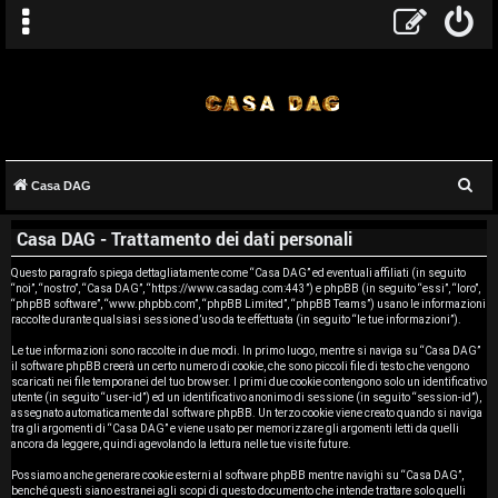
C
Casa DAG
A
e
Casa DAG - Trattamento dei dati personali
r
r
c
Questo paragrafo spiega dettagliatamente come “Casa DAG” ed eventuali affiliati (in seguito
g
“noi”, “nostro”, “Casa DAG”, “https://www.casadag.com:443”) e phpBB (in seguito “essi”, “loro”,
a
“phpBB software”, “www.phpbb.com”, “phpBB Limited”, “phpBB Teams”) usano le informazioni
o
raccolte durante qualsiasi sessione d’uso da te effettuata (in seguito “le tue informazioni”).
Le tue informazioni sono raccolte in due modi. In primo luogo, mentre si naviga su “Casa DAG”
m
il software phpBB creerà un certo numero di cookie, che sono piccoli file di testo che vengono
scaricati nei file temporanei del tuo browser. I primi due cookie contengono solo un identificativo
e
utente (in seguito “user-id”) ed un identificativo anonimo di sessione (in seguito “session-id”),
assegnato automaticamente dal software phpBB. Un terzo cookie viene creato quando si naviga
tra gli argomenti di “Casa DAG” e viene usato per memorizzare gli argomenti letti da quelli
n
ancora da leggere, quindi agevolando la lettura nelle tue visite future.
t
Possiamo anche generare cookie esterni al software phpBB mentre navighi su “Casa DAG”,
benché questi siano estranei agli scopi di questo documento che intende trattare solo quelli