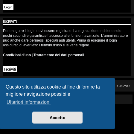
i
s
ISCRIVITI
e
Per eseguire il login devi essere registrato. La registrazione richiede solo
n
pochi secondi e garantisce l’accesso alle funzioni avanzate. L’amministratore
può anche dare permessi speciali agli utenti. Prima di eseguire il login
z
assicurati di aver letto i termini d’uso e le varie regole.
a
Condizioni d’uso
|
Trattamento dei dati personali
r
Iscriviti
i
s
Casa DAG
Cancella cookie
Tutti gli orari sono
UTC+02:00
Questo sito utilizza cookie al fine di fornire la
migliore navigazione possibile
p
Powered by GIGI D'AGOSTINO
Ulteriori informazioni
o
s
Accetto
t