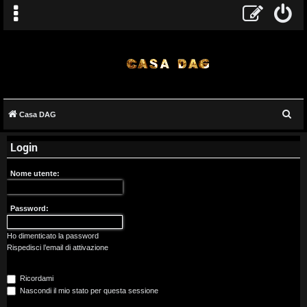
C
Casa DAG
A
e
Login
r
r
c
g
Nome utente:
a
o
Password:
m
Ho dimenticato la password
e
Rispedisci l’email di attivazione
n
Ricordami
t
Nascondi il mio stato per questa sessione