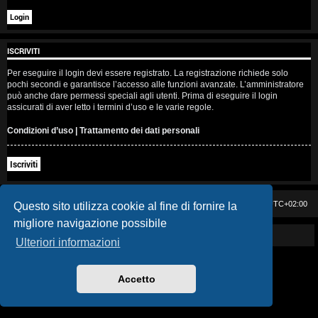
i
s
ISCRIVITI
e
Per eseguire il login devi essere registrato. La registrazione richiede solo
n
pochi secondi e garantisce l’accesso alle funzioni avanzate. L’amministratore
può anche dare permessi speciali agli utenti. Prima di eseguire il login
z
assicurati di aver letto i termini d’uso e le varie regole.
a
Condizioni d’uso
|
Trattamento dei dati personali
r
Iscriviti
i
s
Casa DAG
Cancella cookie
Tutti gli orari sono
UTC+02:00
Questo sito utilizza cookie al fine di fornire la
migliore navigazione possibile
p
Powered by GIGI D'AGOSTINO
Ulteriori informazioni
o
s
Accetto
t