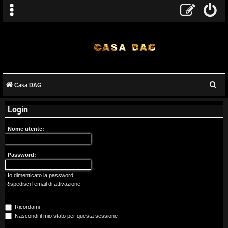
C
Casa DAG
A
e
Login
r
r
c
g
Nome utente:
a
o
Password:
m
Ho dimenticato la password
e
Rispedisci l’email di attivazione
n
Ricordami
t
Nascondi il mio stato per questa sessione