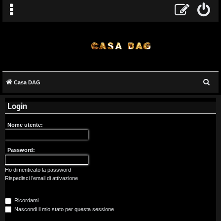
C
Casa DAG
A
e
Login
r
r
c
g
Nome utente:
a
o
Password:
m
Ho dimenticato la password
e
Rispedisci l’email di attivazione
n
Ricordami
t
Nascondi il mio stato per questa sessione