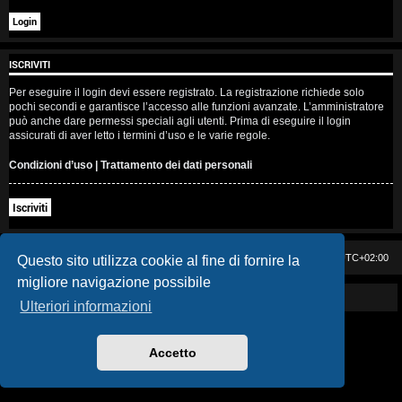
i
s
ISCRIVITI
e
Per eseguire il login devi essere registrato. La registrazione richiede solo
n
pochi secondi e garantisce l’accesso alle funzioni avanzate. L’amministratore
può anche dare permessi speciali agli utenti. Prima di eseguire il login
z
assicurati di aver letto i termini d’uso e le varie regole.
a
Condizioni d’uso
|
Trattamento dei dati personali
r
Iscriviti
i
s
Casa DAG
Cancella cookie
Tutti gli orari sono
UTC+02:00
Questo sito utilizza cookie al fine di fornire la
migliore navigazione possibile
p
Powered by GIGI D'AGOSTINO
Ulteriori informazioni
o
s
Accetto
t