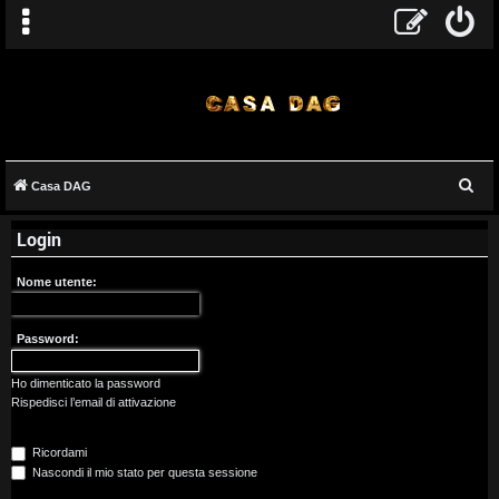
C
Casa DAG
A
e
Login
r
r
c
g
Nome utente:
a
o
Password:
m
Ho dimenticato la password
e
Rispedisci l’email di attivazione
n
Ricordami
t
Nascondi il mio stato per questa sessione