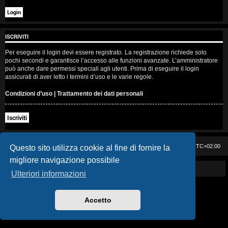
i
s
ISCRIVITI
e
Per eseguire il login devi essere registrato. La registrazione richiede solo
n
pochi secondi e garantisce l’accesso alle funzioni avanzate. L’amministratore
può anche dare permessi speciali agli utenti. Prima di eseguire il login
z
assicurati di aver letto i termini d’uso e le varie regole.
a
Condizioni d’uso
|
Trattamento dei dati personali
r
Iscriviti
i
s
Casa DAG
Cancella cookie
Tutti gli orari sono
UTC+02:00
Questo sito utilizza cookie al fine di fornire la
migliore navigazione possibile
p
Powered by GIGI D'AGOSTINO
Ulteriori informazioni
o
s
Accetto
t