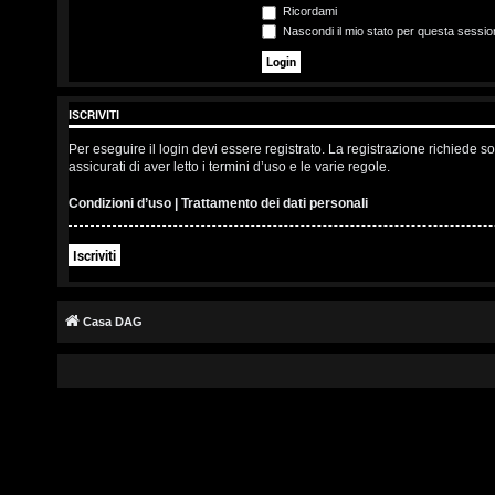
s
Ricordami
Nascondi il mio stato per questa sessio
c
r
ISCRIVITI
i
Per eseguire il login devi essere registrato. La registrazione richiede 
v
assicurati di aver letto i termini d’uso e le varie regole.
i
Condizioni d’uso
|
Trattamento dei dati personali
t
Iscriviti
i
Casa DAG
A
r
g
o