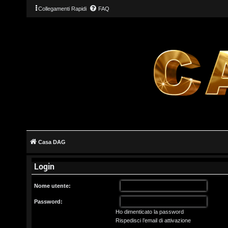
Collegamenti Rapidi
FAQ
L
o
g
Casa DAG
i
Login
n
Nome utente:
Password:
Ho dimenticato la password
I
Rispedisci l’email di attivazione