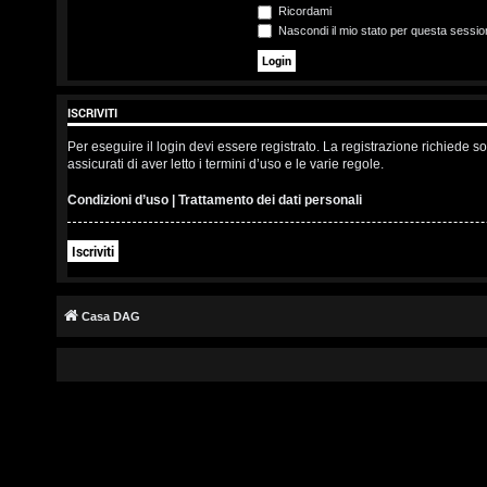
s
Ricordami
Nascondi il mio stato per questa sessio
c
r
ISCRIVITI
i
Per eseguire il login devi essere registrato. La registrazione richiede 
v
assicurati di aver letto i termini d’uso e le varie regole.
i
Condizioni d’uso
|
Trattamento dei dati personali
t
Iscriviti
i
Casa DAG
A
r
g
o