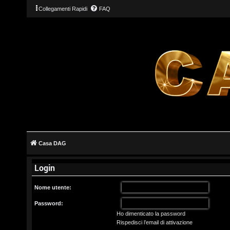
Collegamenti Rapidi
FAQ
L
o
g
Casa DAG
i
Login
n
Nome utente:
Password:
Ho dimenticato la password
I
Rispedisci l’email di attivazione