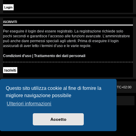
i
s
ISCRIVITI
e
Per eseguire il login devi essere registrato. La registrazione richiede solo
n
pochi secondi e garantisce l’accesso alle funzioni avanzate. L’amministratore
può anche dare permessi speciali agli utenti. Prima di eseguire il login
z
assicurati di aver letto i termini d’uso e le varie regole.
a
Condizioni d’uso
|
Trattamento dei dati personali
r
Iscriviti
i
s
Casa DAG
Cancella cookie
Tutti gli orari sono
UTC+02:00
Questo sito utilizza cookie al fine di fornire la
migliore navigazione possibile
p
Powered by GIGI D'AGOSTINO
Ulteriori informazioni
o
s
Accetto
t