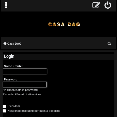
C
Casa DAG
A
e
Login
r
r
c
g
Nome utente:
a
o
Password:
m
Ho dimenticato la password
e
Rispedisci l’email di attivazione
n
Ricordami
t
Nascondi il mio stato per questa sessione