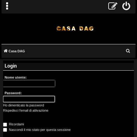
C
Casa DAG
A
e
Login
r
r
c
g
Nome utente:
a
o
Password:
m
Ho dimenticato la password
e
Rispedisci l’email di attivazione
n
Ricordami
t
Nascondi il mio stato per questa sessione