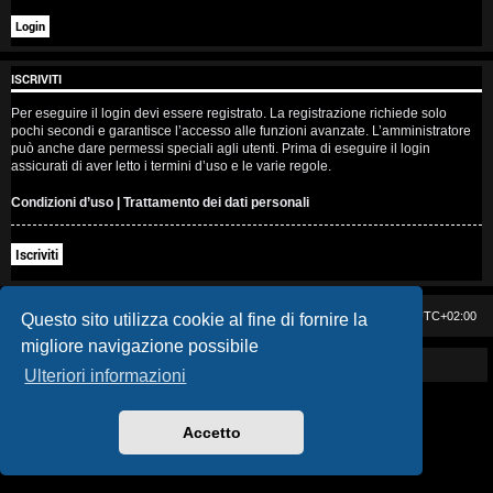
i
s
ISCRIVITI
e
Per eseguire il login devi essere registrato. La registrazione richiede solo
n
pochi secondi e garantisce l’accesso alle funzioni avanzate. L’amministratore
può anche dare permessi speciali agli utenti. Prima di eseguire il login
z
assicurati di aver letto i termini d’uso e le varie regole.
a
Condizioni d’uso
|
Trattamento dei dati personali
r
Iscriviti
i
s
Casa DAG
Cancella cookie
Tutti gli orari sono
UTC+02:00
Questo sito utilizza cookie al fine di fornire la
migliore navigazione possibile
p
Powered by GIGI D'AGOSTINO
Ulteriori informazioni
o
s
Accetto
t