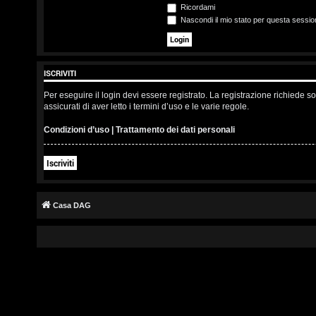
s
Ricordami
Nascondi il mio stato per questa sessio
c
r
ISCRIVITI
i
Per eseguire il login devi essere registrato. La registrazione richiede 
v
assicurati di aver letto i termini d’uso e le varie regole.
i
Condizioni d’uso
|
Trattamento dei dati personali
t
Iscriviti
i
Casa DAG
A
r
g
o