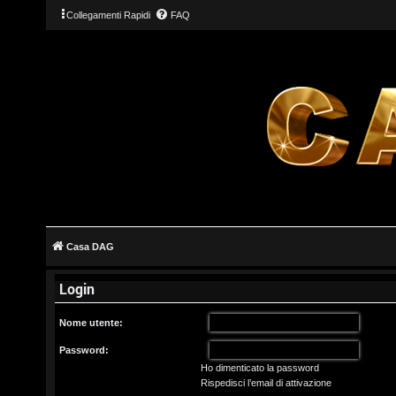
Collegamenti Rapidi
FAQ
L
o
g
Casa DAG
i
Login
n
Nome utente:
Password:
Ho dimenticato la password
I
Rispedisci l’email di attivazione