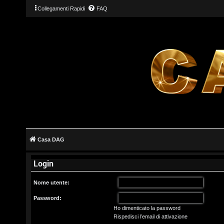
Collegamenti Rapidi
FAQ
L
o
g
Casa DAG
i
Login
n
Nome utente:
Password:
Ho dimenticato la password
I
Rispedisci l’email di attivazione