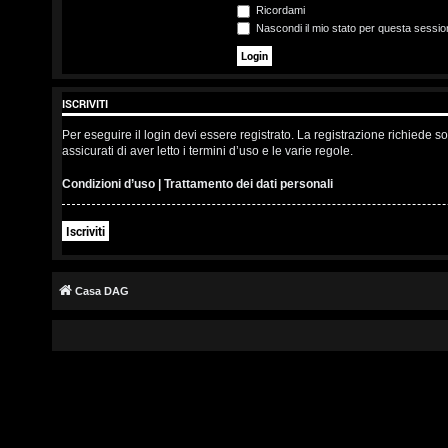
s
Ricordami
Nascondi il mio stato per questa sessio
c
r
ISCRIVITI
i
Per eseguire il login devi essere registrato. La registrazione richiede 
v
assicurati di aver letto i termini d’uso e le varie regole.
i
Condizioni d’uso
|
Trattamento dei dati personali
t
Iscriviti
i
Casa DAG
A
r
g
o