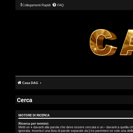
Collegamenti Rapidi
FAQ
L
o
Casa DAG
g
i
Cerca
n
MOTORE DI RICERCA
Ricerca per termini:
Metti un
+
davanti alla parola che deve essere cercata e un
-
davanti a quella c
I
ignorata. Inserisci una lista di parole separate da
|
tra parentesi se solo una del