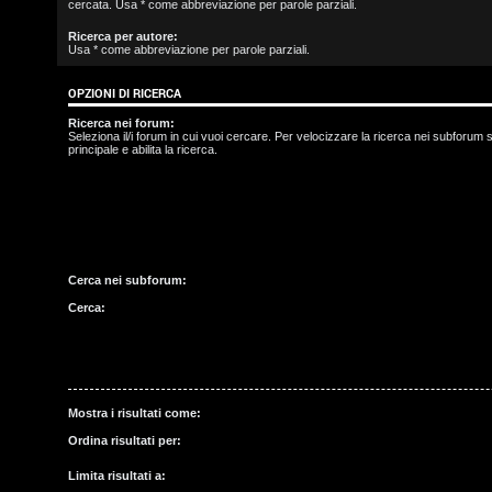
cercata. Usa * come abbreviazione per parole parziali.
s
Ricerca per autore:
Usa * come abbreviazione per parole parziali.
c
OPZIONI DI RICERCA
r
Ricerca nei forum:
i
Seleziona il/i forum in cui vuoi cercare. Per velocizzare la ricerca nei subforum s
principale e abilita la ricerca.
v
i
t
Cerca nei subforum:
i
Cerca:
A
r
Mostra i risultati come:
Ordina risultati per:
g
Limita risultati a: