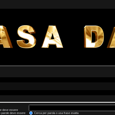
he deve essere
le parole deve essere
Cerca per parola o usa frase esatta