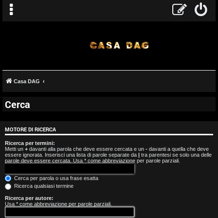
Casa DAG
Cerca
A
r
MOTORE DI RICERCA
g
Ricerca per termini:
Metti un
+
davanti alla parola che deve essere cercata e un
-
davanti a quella che deve
essere ignorata. Inserisci una lista di parole separate da
|
tra parentesi se solo una delle
o
parole deve essere cercata. Usa * come abbreviazione per parole parziali.
m
Cerca per parola o usa frase esatta
Ricerca qualsiasi termine
e
Ricerca per autore:
Usa * come abbreviazione per parole parziali.
n