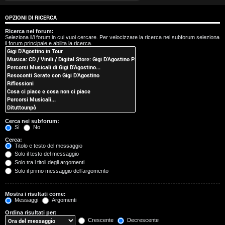
t
OPZIONI DI RICERCA
i
Ricerca nei forum:
Seleziona il/i forum in cui vuoi cercare. Per velocizzare la ricerca nei subforum seleziona
s
il forum principale e abilita la ricerca.
e
n
z
a
Cerca nei subforum:
r
Sì
No
Cerca:
i
Titolo e testo del messaggio
Solo il testo del messaggio
s
Solo tra i titoli degli argomenti
Solo il primo messaggio dell’argomento
p
o
Mostra i risultati come:
Messaggi
Argomenti
s
Ordina risultati per:
Crescente
Decrescente