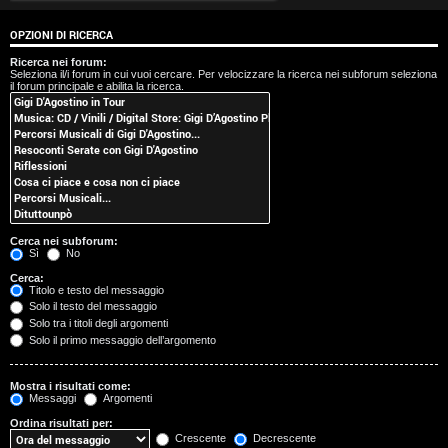
t
OPZIONI DI RICERCA
i
Ricerca nei forum:
Seleziona il/i forum in cui vuoi cercare. Per velocizzare la ricerca nei subforum seleziona
s
il forum principale e abilita la ricerca.
e
n
z
a
Cerca nei subforum:
r
Sì
No
Cerca:
i
Titolo e testo del messaggio
Solo il testo del messaggio
s
Solo tra i titoli degli argomenti
Solo il primo messaggio dell’argomento
p
o
Mostra i risultati come:
Messaggi
Argomenti
s
Ordina risultati per:
Crescente
Decrescente