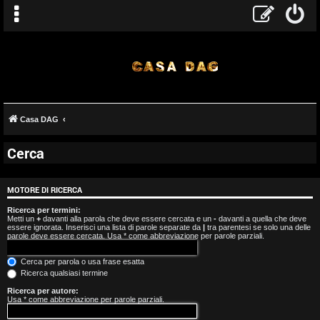
Casa DAG
Cerca
A
r
MOTORE DI RICERCA
g
Ricerca per termini:
Metti un
+
davanti alla parola che deve essere cercata e un
-
davanti a quella che deve
essere ignorata. Inserisci una lista di parole separate da
|
tra parentesi se solo una delle
o
parole deve essere cercata. Usa * come abbreviazione per parole parziali.
m
Cerca per parola o usa frase esatta
Ricerca qualsiasi termine
e
Ricerca per autore:
Usa * come abbreviazione per parole parziali.
n