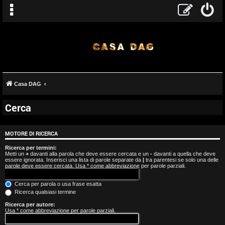
Casa DAG
Cerca
A
r
MOTORE DI RICERCA
g
Ricerca per termini:
Metti un
+
davanti alla parola che deve essere cercata e un
-
davanti a quella che deve
essere ignorata. Inserisci una lista di parole separate da
|
tra parentesi se solo una delle
o
parole deve essere cercata. Usa * come abbreviazione per parole parziali.
m
Cerca per parola o usa frase esatta
Ricerca qualsiasi termine
e
Ricerca per autore:
Usa * come abbreviazione per parole parziali.
n