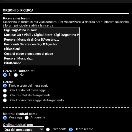
t
OPZIONI DI RICERCA
i
Ricerca nei forum:
Seleziona il/i forum in cui vuoi cercare. Per velocizzare la ricerca nei subforum seleziona
s
il forum principale e abilita la ricerca.
e
n
z
a
Cerca nei subforum:
r
Sì
No
Cerca:
i
Titolo e testo del messaggio
Solo il testo del messaggio
s
Solo tra i titoli degli argomenti
Solo il primo messaggio dell’argomento
p
o
Mostra i risultati come:
Messaggi
Argomenti
s
Ordina risultati per:
Crescente
Decrescente