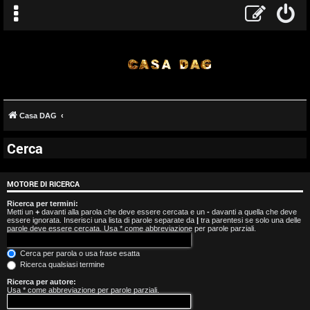
Casa DAG
Cerca
A
r
MOTORE DI RICERCA
g
Ricerca per termini:
Metti un
+
davanti alla parola che deve essere cercata e un
-
davanti a quella che deve
essere ignorata. Inserisci una lista di parole separate da
|
tra parentesi se solo una delle
o
parole deve essere cercata. Usa * come abbreviazione per parole parziali.
m
Cerca per parola o usa frase esatta
Ricerca qualsiasi termine
e
Ricerca per autore:
Usa * come abbreviazione per parole parziali.
n