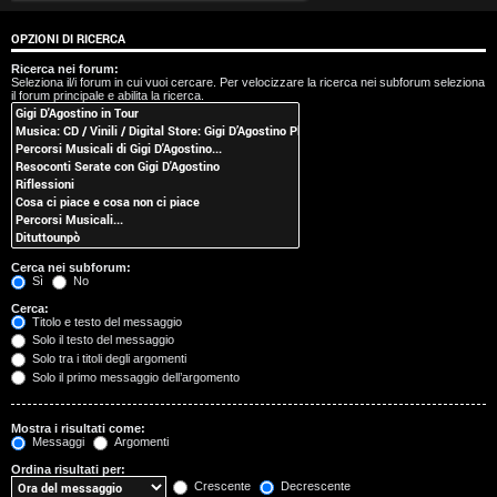
t
OPZIONI DI RICERCA
i
Ricerca nei forum:
Seleziona il/i forum in cui vuoi cercare. Per velocizzare la ricerca nei subforum seleziona
s
il forum principale e abilita la ricerca.
e
n
z
a
Cerca nei subforum:
r
Sì
No
Cerca:
i
Titolo e testo del messaggio
Solo il testo del messaggio
s
Solo tra i titoli degli argomenti
Solo il primo messaggio dell’argomento
p
o
Mostra i risultati come:
Messaggi
Argomenti
s
Ordina risultati per:
Crescente
Decrescente