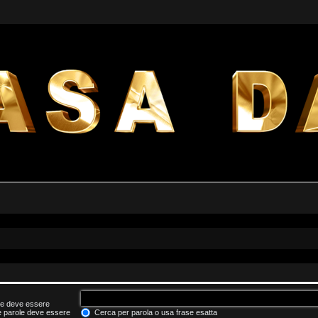
he deve essere
le parole deve essere
Cerca per parola o usa frase esatta