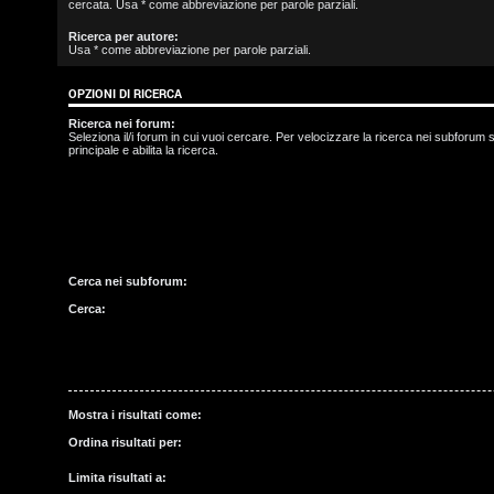
cercata. Usa * come abbreviazione per parole parziali.
s
Ricerca per autore:
Usa * come abbreviazione per parole parziali.
c
OPZIONI DI RICERCA
r
Ricerca nei forum:
i
Seleziona il/i forum in cui vuoi cercare. Per velocizzare la ricerca nei subforum s
principale e abilita la ricerca.
v
i
t
Cerca nei subforum:
i
Cerca:
A
r
Mostra i risultati come:
Ordina risultati per:
g
Limita risultati a: