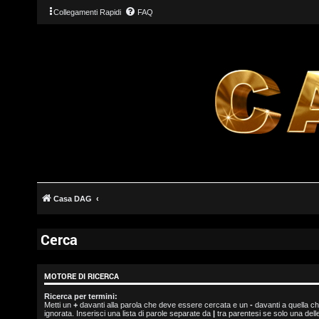
Collegamenti Rapidi
FAQ
L
o
Casa DAG
g
i
Cerca
n
MOTORE DI RICERCA
Ricerca per termini:
Metti un
+
davanti alla parola che deve essere cercata e un
-
davanti a quella c
I
ignorata. Inserisci una lista di parole separate da
|
tra parentesi se solo una del