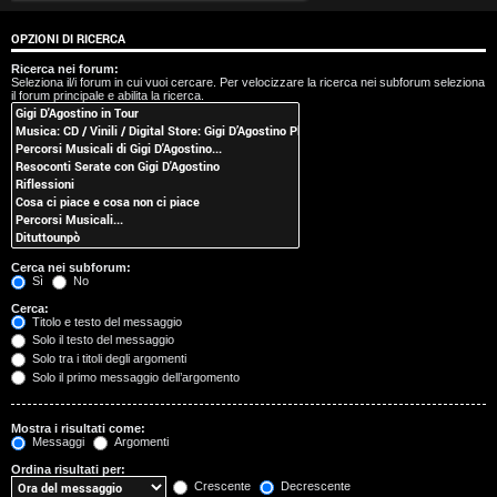
t
OPZIONI DI RICERCA
i
Ricerca nei forum:
Seleziona il/i forum in cui vuoi cercare. Per velocizzare la ricerca nei subforum seleziona
s
il forum principale e abilita la ricerca.
e
n
z
a
Cerca nei subforum:
r
Sì
No
Cerca:
i
Titolo e testo del messaggio
Solo il testo del messaggio
s
Solo tra i titoli degli argomenti
Solo il primo messaggio dell’argomento
p
o
Mostra i risultati come:
Messaggi
Argomenti
s
Ordina risultati per:
Crescente
Decrescente