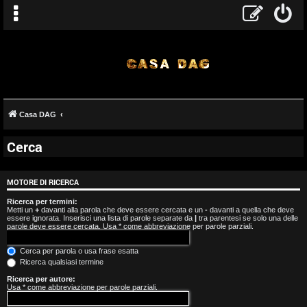
Casa DAG
Cerca
A
r
MOTORE DI RICERCA
g
Ricerca per termini:
Metti un
+
davanti alla parola che deve essere cercata e un
-
davanti a quella che deve
essere ignorata. Inserisci una lista di parole separate da
|
tra parentesi se solo una delle
o
parole deve essere cercata. Usa * come abbreviazione per parole parziali.
m
Cerca per parola o usa frase esatta
Ricerca qualsiasi termine
e
Ricerca per autore:
Usa * come abbreviazione per parole parziali.
n