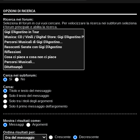
t
OPZIONI DI RICERCA
i
Ricerca nei forum:
Seleziona il/i forum in cui vuoi cercare. Per velocizzare la ricerca nei subforum seleziona
s
il forum principale e abilita la ricerca.
e
n
z
a
Cerca nei subforum:
r
Sì
No
Cerca:
i
Titolo e testo del messaggio
Solo il testo del messaggio
s
Solo tra i titoli degli argomenti
Solo il primo messaggio dell’argomento
p
o
Mostra i risultati come:
Messaggi
Argomenti
s
Ordina risultati per:
Crescente
Decrescente