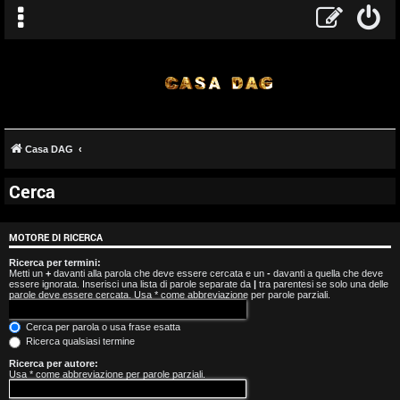
Casa DAG
Cerca
A
r
MOTORE DI RICERCA
g
Ricerca per termini:
Metti un
+
davanti alla parola che deve essere cercata e un
-
davanti a quella che deve
essere ignorata. Inserisci una lista di parole separate da
|
tra parentesi se solo una delle
o
parole deve essere cercata. Usa * come abbreviazione per parole parziali.
m
Cerca per parola o usa frase esatta
Ricerca qualsiasi termine
e
Ricerca per autore:
Usa * come abbreviazione per parole parziali.
n