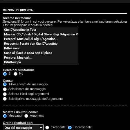
t
OPZIONI DI RICERCA
i
Ricerca nei forum:
Seleziona il/i forum in cui vuoi cercare. Per velocizzare la ricerca nei subforum seleziona
s
il forum principale e abilita la ricerca.
e
n
z
a
Cerca nei subforum:
r
Sì
No
Cerca:
i
Titolo e testo del messaggio
Solo il testo del messaggio
s
Solo tra i titoli degli argomenti
Solo il primo messaggio dell’argomento
p
o
Mostra i risultati come:
Messaggi
Argomenti
s
Ordina risultati per:
Crescente
Decrescente