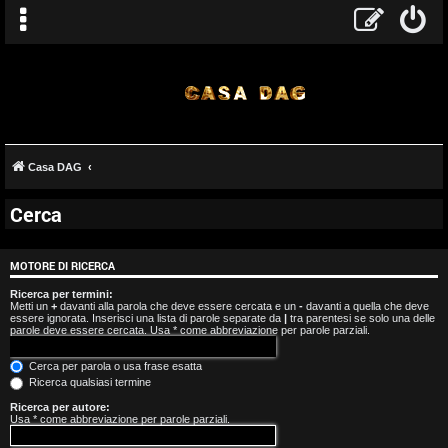
Casa DAG
Cerca
A
r
MOTORE DI RICERCA
g
Ricerca per termini:
Metti un
+
davanti alla parola che deve essere cercata e un
-
davanti a quella che deve
essere ignorata. Inserisci una lista di parole separate da
|
tra parentesi se solo una delle
o
parole deve essere cercata. Usa * come abbreviazione per parole parziali.
m
Cerca per parola o usa frase esatta
Ricerca qualsiasi termine
e
Ricerca per autore:
Usa * come abbreviazione per parole parziali.
n