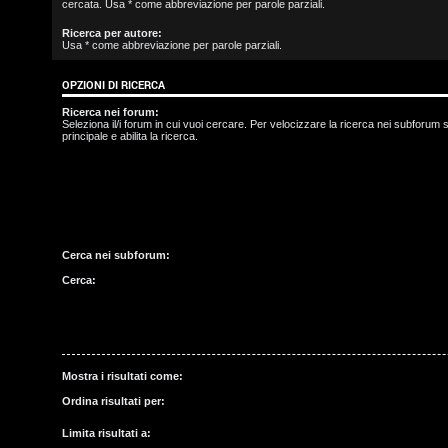
cercata. Usa * come abbreviazione per parole parziali.
s
Ricerca per autore:
Usa * come abbreviazione per parole parziali.
c
OPZIONI DI RICERCA
r
Ricerca nei forum:
i
Seleziona il/i forum in cui vuoi cercare. Per velocizzare la ricerca nei subforum s
principale e abilita la ricerca.
v
i
t
Cerca nei subforum:
i
Cerca:
A
r
Mostra i risultati come:
Ordina risultati per:
g
Limita risultati a: