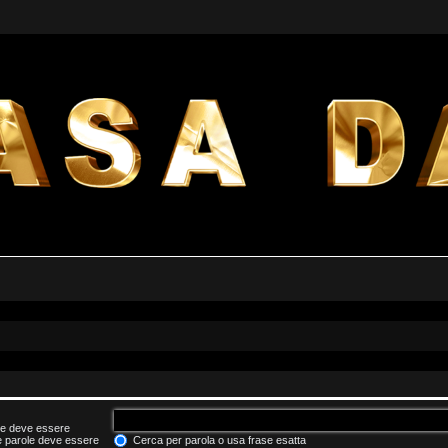
he deve essere
le parole deve essere
Cerca per parola o usa frase esatta