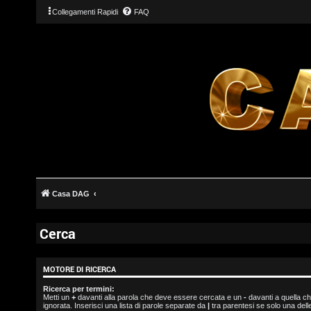
Collegamenti Rapidi
FAQ
L
o
Casa DAG
g
i
Cerca
n
MOTORE DI RICERCA
Ricerca per termini:
Metti un
+
davanti alla parola che deve essere cercata e un
-
davanti a quella c
I
ignorata. Inserisci una lista di parole separate da
|
tra parentesi se solo una del