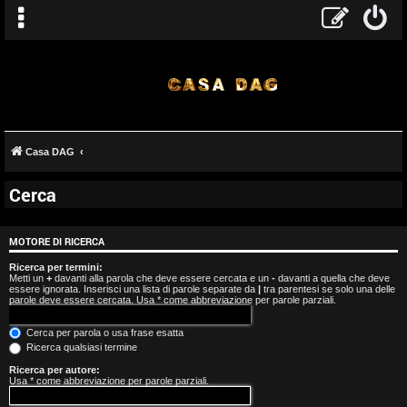
Casa DAG
Cerca
A
r
MOTORE DI RICERCA
g
Ricerca per termini:
Metti un
+
davanti alla parola che deve essere cercata e un
-
davanti a quella che deve
essere ignorata. Inserisci una lista di parole separate da
|
tra parentesi se solo una delle
o
parole deve essere cercata. Usa * come abbreviazione per parole parziali.
m
Cerca per parola o usa frase esatta
Ricerca qualsiasi termine
e
Ricerca per autore:
Usa * come abbreviazione per parole parziali.
n