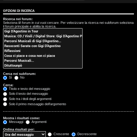
t
OPZIONI DI RICERCA
i
Ricerca nei forum:
Seleziona il/i forum in cui vuoi cercare. Per velocizzare la ricerca nei subforum seleziona
s
il forum principale e abilita la ricerca.
e
n
z
a
Cerca nei subforum:
r
Sì
No
Cerca:
i
Titolo e testo del messaggio
Solo il testo del messaggio
s
Solo tra i titoli degli argomenti
Solo il primo messaggio dell’argomento
p
o
Mostra i risultati come:
Messaggi
Argomenti
s
Ordina risultati per:
Crescente
Decrescente