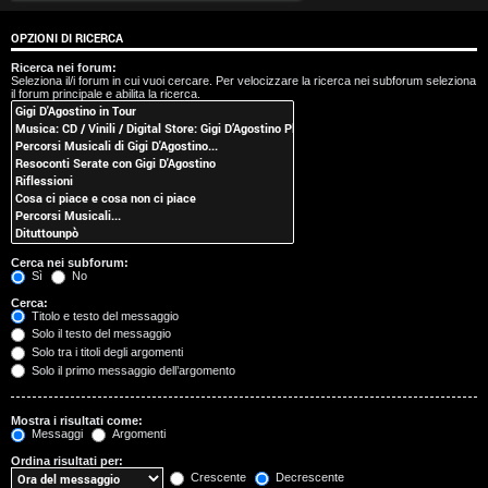
t
OPZIONI DI RICERCA
i
Ricerca nei forum:
Seleziona il/i forum in cui vuoi cercare. Per velocizzare la ricerca nei subforum seleziona
s
il forum principale e abilita la ricerca.
e
n
z
a
Cerca nei subforum:
r
Sì
No
Cerca:
i
Titolo e testo del messaggio
Solo il testo del messaggio
s
Solo tra i titoli degli argomenti
Solo il primo messaggio dell’argomento
p
o
Mostra i risultati come:
Messaggi
Argomenti
s
Ordina risultati per:
Crescente
Decrescente