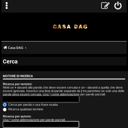
Casa DAG
Cerca
A
r
MOTORE DI RICERCA
g
Ricerca per termini:
Metti un
+
davanti alla parola che deve essere cercata e un
-
davanti a quella che deve
essere ignorata. Inserisci una lista di parole separate da
|
tra parentesi se solo una delle
o
parole deve essere cercata. Usa * come abbreviazione per parole parziali.
m
Cerca per parola o usa frase esatta
Ricerca qualsiasi termine
e
Ricerca per autore:
Usa * come abbreviazione per parole parziali.
n