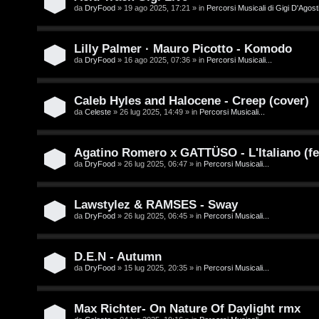
/
da
DryFood
» 19 ago 2025, 17:21 » in
Percorsi Musicali di Gigi D'Agosti
A
V
r
Lilly Palmer · Mauro Picotto - Komodo
i
g
da
DryFood
» 16 ago 2025, 07:36 » in
Percorsi Musicali...
n
o
i
Caleb Hyles and Halocene - Creep (cover)
m
da
Celeste
» 26 lug 2025, 14:49 » in
Percorsi Musicali...
l
e
i
Agatino Romero x GATTÜSO - L'Italiano (fe
n
da
DryFood
» 26 lug 2025, 06:47 » in
Percorsi Musicali...
/
t
D
Lawstylez & RAMSES - Sway
i
da
DryFood
» 26 lug 2025, 06:45 » in
Percorsi Musicali...
i
a
g
t
D.E.N - Autumn
i
da
DryFood
» 15 lug 2025, 20:35 » in
Percorsi Musicali...
t
t
i
Max Richter- On Nature Of Daylight rmx