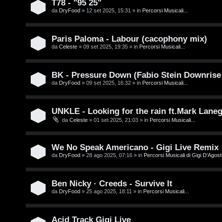
T78 - "95 25"
e
da
DryFood
» 12 set 2025, 15:31 » in
Percorsi Musicali...
o
n
u
z
Paris Paloma - Labour (cacophony mix)
r
da
Celeste
» 09 set 2025, 19:35 » in
Percorsi Musicali...
a
r
M
BK - Pressure Down (Fabio Stein Downrise
da
DryFood
» 09 set 2025, 16:32 » in
Percorsi Musicali...
i
u
s
s
UNKLE - Looking for the rain ft.Mark Lane
da
Celeste
» 01 set 2025, 21:03 » in
Percorsi Musicali...
p
i
o
c
We No Speak Americano - Gigi Live Remix
s
a
da
DryFood
» 28 ago 2025, 07:16 » in
Percorsi Musicali di Gigi D'Agosti
t
:
Ben Nicky · Creeds - Survive It
a
C
da
DryFood
» 25 ago 2025, 18:11 » in
Percorsi Musicali...
D
Acid Track Gigi Live