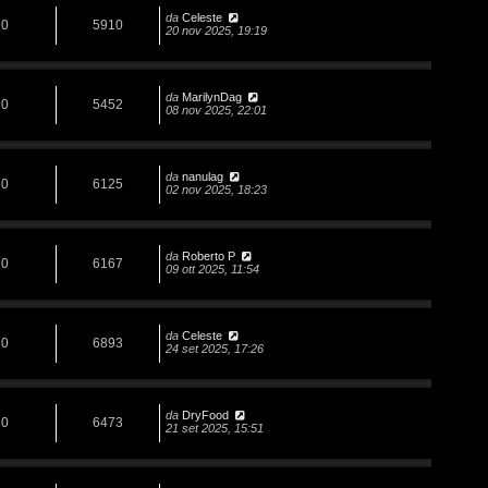
da
Celeste
0
5910
20 nov 2025, 19:19
da
MarilynDag
0
5452
08 nov 2025, 22:01
da
nanulag
0
6125
02 nov 2025, 18:23
da
Roberto P
0
6167
09 ott 2025, 11:54
da
Celeste
0
6893
24 set 2025, 17:26
da
DryFood
0
6473
21 set 2025, 15:51