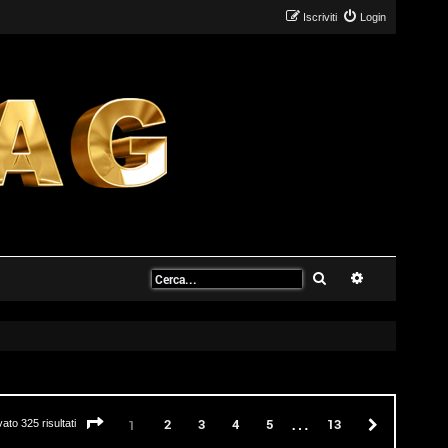
Iscriviti
Login
Cerca
Ricerca avanz
…
Pagina
1
di
13
2
3
4
5
13
Prossimo
1
vato 325 risultati