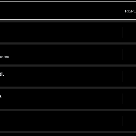
RISP
ostino...
i.
A