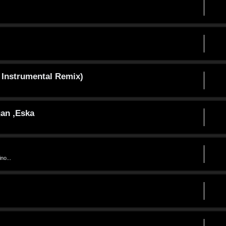
 Instrumental Remix)
gan ,Eska
no...