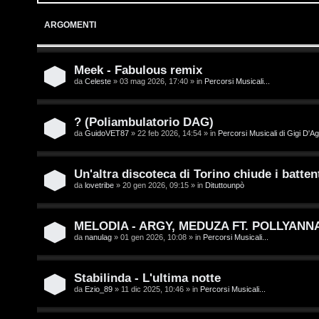
o
p
ARGOMENTI
g
i
i
c
Meek - Fabulous remix
da
Celeste
» 03 mag 2026, 17:40 » in
Percorsi Musicali...
n
A
t
? (Poliambulatorio DAG)
da
GuidoVET87
» 22 feb 2026, 14:54 » in
Percorsi Musicali di Gigi D'Ag
t
I
i
s
Un'altra discoteca di Torino chiude i battent
v
da
lovetribe
» 20 gen 2026, 09:15 » in
Dituttounpò
c
i
r
MELODIA - ARGY, MEDUZA FT. POLLYANN
da
nanulag
» 01 gen 2026, 10:08 » in
Percorsi Musicali...
i
G
v
i
Stabilinda - L'ultima notte
da
Ezio_89
» 11 dic 2025, 10:46 » in
Percorsi Musicali...
i
g