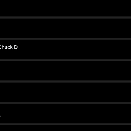
 Chuck D
e
e