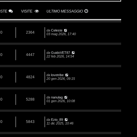
OSTE
VISITE
ULTIMO MESSAGGIO
da
Celeste
0
2364
03 mag 2026, 17:40
da
GuidoVET87
0
4447
22 feb 2026, 14:54
da
lovetribe
0
4824
20 gen 2026, 09:15
da
nanulag
0
5288
01 gen 2026, 10:08
da
Ezio_89
0
5843
11 dic 2025, 10:46