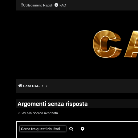
Collegamenti Rapidi
FAQ
Casa DAG
Argomenti senza risposta
Vai alla ricerca avanzata
T
Cerca
Ricerca avanzata
L
o