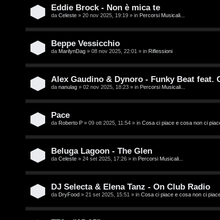
t
i
Eddie Brock - Non è mica te
i
D
da
Celeste
» 20 nov 2025, 19:19 » in
Percorsi Musicali...
'
Beppe Vessicchio
A
da
MarilynDag
» 08 nov 2025, 22:01 » in
Riflessioni
A
g
r
Alex Gaudino & Dynoro - Funky Beat feat.
o
da
nanulag
» 02 nov 2025, 18:23 » in
Percorsi Musicali...
g
s
o
Pace
t
m
da
Roberto P
» 09 ott 2025, 11:54 » in
Cosa ci piace e cosa non ci piac
i
e
n
Beluga Lagoon - The Glen
n
da
Celeste
» 24 set 2025, 17:26 » in
Percorsi Musicali...
o
t
i
DJ Selecta & Elena Tanz - On Club Radio
i
da
DryFood
» 21 set 2025, 15:51 » in
Cosa ci piace e cosa non ci piac
n
s
T