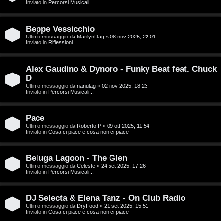
g
Inviato in
Percorsi Musicali...
a
i
r
Beppe Vessicchio
D
Ultimo messaggio da
MarilynDag
«
08 nov 2025, 22:01
Inviato in
Riflessioni
i
'
s
Alex Gaudino & Dynoro - Funky Beat feat. Chuck
A
p
D
g
Ultimo messaggio da
nanulag
«
02 nov 2025, 18:23
Inviato in
Percorsi Musicali...
o
o
s
Pace
s
Ultimo messaggio da
Roberto P
«
09 ott 2025, 11:54
t
Inviato in
Cosa ci piace e cosa non ci piace
t
a
i
Beluga Lagoon - The Glen
Ultimo messaggio da
Celeste
«
24 set 2025, 17:26
n
Inviato in
Percorsi Musicali...
A
o
DJ Selecta & Elena Tanz - On Club Radio
r
i
Ultimo messaggio da
DryFood
«
21 set 2025, 15:51
Inviato in
Cosa ci piace e cosa non ci piace