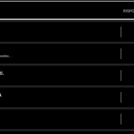
RISP
ostino...
i.
A