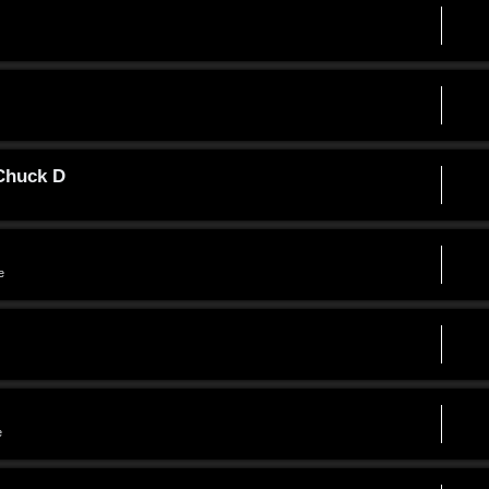
 Chuck D
e
e