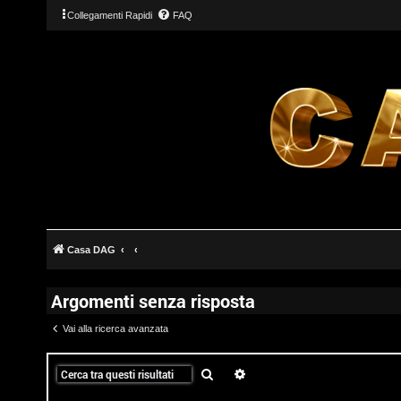
Collegamenti Rapidi
FAQ
Casa DAG
Argomenti senza risposta
Vai alla ricerca avanzata
T
Cerca
Ricerca avanzata
L
o