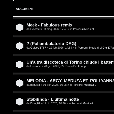
o
p
ARGOMENTI
g
i
i
c
Meek - Fabulous remix
da
Celeste
» 03 mag 2026, 17:40 » in
Percorsi Musicali...
n
A
t
? (Poliambulatorio DAG)
da
GuidoVET87
» 22 feb 2026, 14:54 » in
Percorsi Musicali di Gigi D'Ag
t
I
i
s
Un'altra discoteca di Torino chiude i battent
v
da
lovetribe
» 20 gen 2026, 09:15 » in
Dituttounpò
c
i
r
MELODIA - ARGY, MEDUZA FT. POLLYANN
da
nanulag
» 01 gen 2026, 10:08 » in
Percorsi Musicali...
i
G
v
i
Stabilinda - L'ultima notte
da
Ezio_89
» 11 dic 2025, 10:46 » in
Percorsi Musicali...
i
g