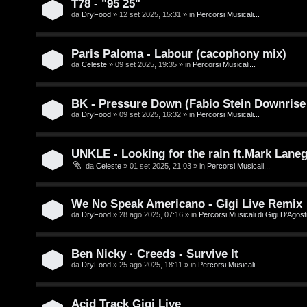
T78 - "95 25"
e
da
DryFood
» 12 set 2025, 15:31 » in
Percorsi Musicali...
o
n
u
z
Paris Paloma - Labour (cacophony mix)
r
da
Celeste
» 09 set 2025, 19:35 » in
Percorsi Musicali...
a
r
M
BK - Pressure Down (Fabio Stein Downrise
da
DryFood
» 09 set 2025, 16:32 » in
Percorsi Musicali...
i
u
s
s
UNKLE - Looking for the rain ft.Mark Lane
da
Celeste
» 01 set 2025, 21:03 » in
Percorsi Musicali...
p
i
o
c
We No Speak Americano - Gigi Live Remix
s
a
da
DryFood
» 28 ago 2025, 07:16 » in
Percorsi Musicali di Gigi D'Agosti
t
:
Ben Nicky · Creeds - Survive It
a
C
da
DryFood
» 25 ago 2025, 18:11 » in
Percorsi Musicali...
D
Acid Track Gigi Live