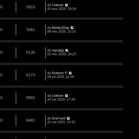
da
Celeste
0
5918
20 nov 2025, 19:19
da
MarilynDag
0
5461
08 nov 2025, 22:01
da
nanulag
0
6136
02 nov 2025, 18:23
da
Roberto P
0
6173
09 ott 2025, 11:54
da
Celeste
0
6902
24 set 2025, 17:26
da
DryFood
0
6481
21 set 2025, 15:51