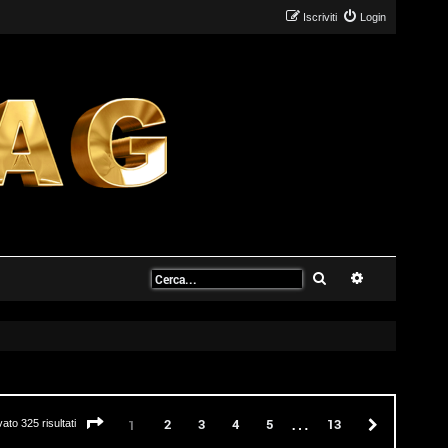
Iscriviti
Login
Cerca
Ricerca avanz
…
Pagina
1
di
13
2
3
4
5
13
Prossimo
1
vato 325 risultati