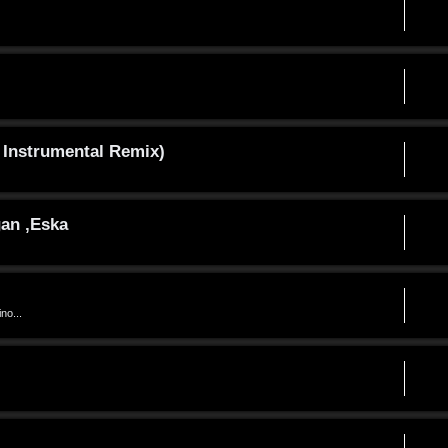
 Instrumental Remix)
gan ,Eska
no...