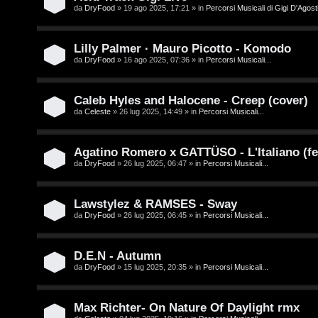
/
da
DryFood
» 19 ago 2025, 17:21 » in
Percorsi Musicali di Gigi D'Agosti
A
V
r
Lilly Palmer · Mauro Picotto - Komodo
i
g
da
DryFood
» 16 ago 2025, 07:36 » in
Percorsi Musicali...
n
o
i
Caleb Hyles and Halocene - Creep (cover)
m
da
Celeste
» 26 lug 2025, 14:49 » in
Percorsi Musicali...
l
e
i
Agatino Romero x GATTÜSO - L'Italiano (fe
n
da
DryFood
» 26 lug 2025, 06:47 » in
Percorsi Musicali...
/
t
D
Lawstylez & RAMSES - Sway
i
da
DryFood
» 26 lug 2025, 06:45 » in
Percorsi Musicali...
i
a
g
t
D.E.N - Autumn
i
da
DryFood
» 15 lug 2025, 20:35 » in
Percorsi Musicali...
t
t
i
Max Richter- On Nature Of Daylight rmx