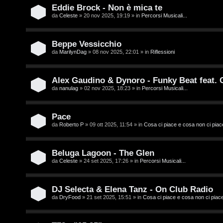
t
i
Eddie Brock - Non è mica te
i
D
da
Celeste
» 20 nov 2025, 19:19 » in
Percorsi Musicali...
'
Beppe Vessicchio
A
da
MarilynDag
» 08 nov 2025, 22:01 » in
Riflessioni
A
g
r
Alex Gaudino & Dynoro - Funky Beat feat.
o
da
nanulag
» 02 nov 2025, 18:23 » in
Percorsi Musicali...
g
s
o
Pace
t
m
da
Roberto P
» 09 ott 2025, 11:54 » in
Cosa ci piace e cosa non ci piac
i
e
n
Beluga Lagoon - The Glen
n
da
Celeste
» 24 set 2025, 17:26 » in
Percorsi Musicali...
o
t
i
DJ Selecta & Elena Tanz - On Club Radio
i
da
DryFood
» 21 set 2025, 15:51 » in
Cosa ci piace e cosa non ci piac
n
s
T