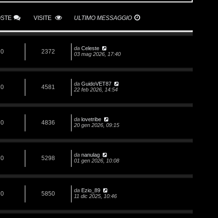
OSTE
VISITE
ULTIMO MESSAGGIO
da
Celeste
0
2372
03 mag 2026, 17:40
da
GuidoVET87
0
4581
22 feb 2026, 14:54
da
lovetribe
0
4836
20 gen 2026, 09:15
da
nanulag
0
5298
01 gen 2026, 10:08
da
Ezio_89
0
5850
11 dic 2025, 10:46