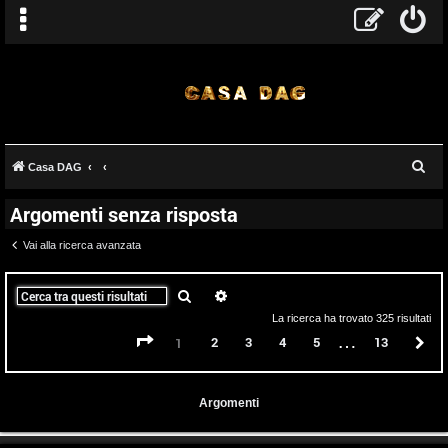
C
Casa DAG
e
Argomenti senza risposta
r
c
Vai alla ricerca avanzata
a
Cerca
Ricerca avanzata
La ricerca ha trovato 325 risultati
…
Pagina
1
di
13
2
3
4
5
13
P
1
Argomenti