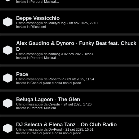
g
Inviato in
Percorsi Musicali...
a
i
r
Beppe Vessicchio
D
Ultimo messaggio da
MarilynDag
«
08 nov 2025, 22:01
Inviato in
Riflessioni
i
'
s
Alex Gaudino & Dynoro - Funky Beat feat. Chuck
A
p
D
g
Ultimo messaggio da
nanulag
«
02 nov 2025, 18:23
Inviato in
Percorsi Musicali...
o
o
s
Pace
s
Ultimo messaggio da
Roberto P
«
09 ott 2025, 11:54
t
Inviato in
Cosa ci piace e cosa non ci piace
t
a
i
Beluga Lagoon - The Glen
Ultimo messaggio da
Celeste
«
24 set 2025, 17:26
n
Inviato in
Percorsi Musicali...
A
o
DJ Selecta & Elena Tanz - On Club Radio
r
i
Ultimo messaggio da
DryFood
«
21 set 2025, 15:51
Inviato in
Cosa ci piace e cosa non ci piace