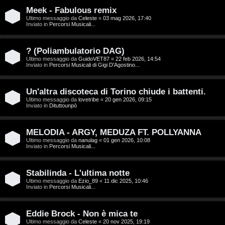
T
Meek - Fabulous remix
A
o
Ultimo messaggio da
Celeste
«
03 mag 2026, 17:40
Inviato in
Percorsi Musicali...
r
p
g
i
? (Poliambulatorio DAG)
Ultimo messaggio da
GuidoVET87
«
22 feb 2026, 14:54
o
c
Inviato in
Percorsi Musicali di Gigi D'Agostino...
m
A
Un'altra discoteca di Torino chiude i battenti.
e
t
Ultimo messaggio da
lovetribe
«
20 gen 2026, 09:15
Inviato in
Dituttounpò
n
t
MELODIA - ARGY, MEDUZA FT. POLLYANNA
t
i
Ultimo messaggio da
nanulag
«
01 gen 2026, 10:08
Inviato in
Percorsi Musicali...
i
v
s
i
Stabilinda - L'ultima notte
Ultimo messaggio da
Ezio_89
«
11 dic 2025, 10:46
e
Inviato in
Percorsi Musicali...
G
n
i
Eddie Brock - Non è mica te
z
Ultimo messaggio da
Celeste
«
20 nov 2025, 19:19