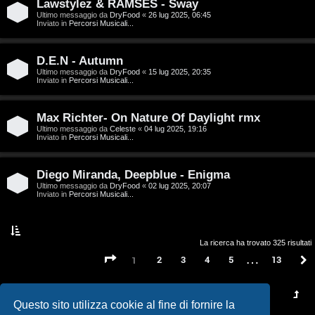
t
Lawstylez & RAMSES - Sway
Ultimo messaggio da
DryFood
«
26 lug 2025, 06:45
a
Inviato in
Percorsi Musicali...
l
D.E.N - Autumn
S
Ultimo messaggio da
DryFood
«
15 lug 2025, 20:35
Inviato in
Percorsi Musicali...
t
Max Richter- On Nature Of Daylight rmx
o
Ultimo messaggio da
Celeste
«
04 lug 2025, 19:16
Inviato in
Percorsi Musicali...
r
e
Diego Miranda, Deepblue - Enigma
Ultimo messaggio da
DryFood
«
02 lug 2025, 20:07
:
Inviato in
Percorsi Musicali...
G
i
La ricerca ha trovato 325 risultati
…
Pagina
1
di
13
2
3
4
5
13
1
g
i
Questo sito utilizza cookie al fine di fornire la