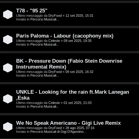
g
n
o
T
T78 - "95 25"
Ultimo messaggio da
DryFood
«
12 set 2025, 15:31
Inviato in
Percorsi Musicali...
m
o
e
u
Paris Paloma - Labour (cacophony mix)
n
r
Ultimo messaggio da
Celeste
«
09 set 2025, 19:35
Inviato in
Percorsi Musicali...
t
M
BK - Pressure Down (Fabio Stein Downrise
i
Instrumental Remix)
u
Ultimo messaggio da
DryFood
«
09 set 2025, 16:32
a
Inviato in
Percorsi Musicali...
s
t
i
UNKLE - Looking for the rain ft.Mark Lanegan
t
,Eska
c
Ultimo messaggio da
Celeste
«
01 set 2025, 21:03
i
Inviato in
Percorsi Musicali...
a
v
:
We No Speak Americano - Gigi Live Remix
i
Ultimo messaggio da
DryFood
«
28 ago 2025, 07:16
C
Inviato in
Percorsi Musicali di Gigi D'Agostino...