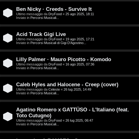
D
Ben Nicky · Creeds - Survive It
C
/
Ultimo messaggio da
DryFood
«
25 ago 2025, 18:11
Inviato in
Percorsi Musicali...
e
V
r
i
Acid Track Gigi Live
Ultimo messaggio da
DryFood
«
19 ago 2025, 17:21
Inviato in
Percorsi Musicali di Gigi D'Agostino...
c
n
a
i
Lilly Palmer · Mauro Picotto - Komodo
Ultimo messaggio da
DryFood
«
16 ago 2025, 07:36
l
Inviato in
Percorsi Musicali...
i
F
Caleb Hyles and Halocene - Creep (cover)
/
Ultimo messaggio da
Celeste
«
26 lug 2025, 14:49
A
Inviato in
Percorsi Musicali...
D
Q
i
Agatino Romero x GATTÜSO - L'Italiano (feat.
Toto Cutugno)
g
Ultimo messaggio da
DryFood
«
26 lug 2025, 06:47
Inviato in
Percorsi Musicali...
i