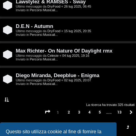
t
Lawstylez & RAMSES - Sway
Ultimo messaggio da
DryFood
«
26 lug 2025, 06:45
a
Inviato in
Percorsi Musicali...
l
D.E.N - Autumn
S
Ultimo messaggio da
DryFood
«
15 lug 2025, 20:35
Inviato in
Percorsi Musicali...
t
Max Richter- On Nature Of Daylight rmx
o
Ultimo messaggio da
Celeste
«
04 lug 2025, 19:16
Inviato in
Percorsi Musicali...
r
e
Diego Miranda, Deepblue - Enigma
Ultimo messaggio da
DryFood
«
02 lug 2025, 20:07
:
Inviato in
Percorsi Musicali...
G
i
La ricerca ha trovato 325 risultati
…
Pagina
1
di
13
2
3
4
5
13
1
g
i
Questo sito utilizza cookie al fine di fornire la