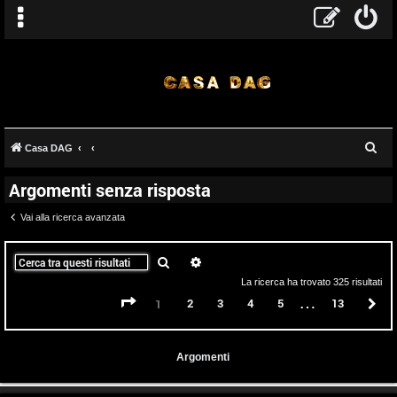
C
Casa DAG
e
Argomenti senza risposta
r
c
Vai alla ricerca avanzata
a
Cerca
Ricerca avanzata
La ricerca ha trovato 325 risultati
…
Pagina
1
di
13
2
3
4
5
13
P
1
Argomenti