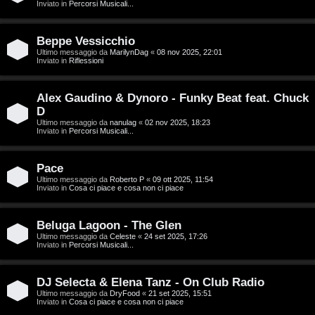
g
Inviato in
Percorsi Musicali...
a
i
r
Beppe Vessicchio
D
Ultimo messaggio da
MarilynDag
«
08 nov 2025, 22:01
Inviato in
Riflessioni
i
'
s
Alex Gaudino & Dynoro - Funky Beat feat. Chuck
A
p
D
g
Ultimo messaggio da
nanulag
«
02 nov 2025, 18:23
Inviato in
Percorsi Musicali...
o
o
s
Pace
s
Ultimo messaggio da
Roberto P
«
09 ott 2025, 11:54
t
Inviato in
Cosa ci piace e cosa non ci piace
t
a
i
Beluga Lagoon - The Glen
Ultimo messaggio da
Celeste
«
24 set 2025, 17:26
n
Inviato in
Percorsi Musicali...
A
o
DJ Selecta & Elena Tanz - On Club Radio
r
i
Ultimo messaggio da
DryFood
«
21 set 2025, 15:51
Inviato in
Cosa ci piace e cosa non ci piace