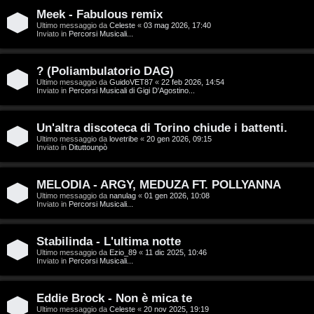
T
Meek - Fabulous remix
A
o
Ultimo messaggio da
Celeste
«
03 mag 2026, 17:40
Inviato in
Percorsi Musicali...
r
p
g
i
? (Poliambulatorio DAG)
Ultimo messaggio da
GuidoVET87
«
22 feb 2026, 14:54
o
c
Inviato in
Percorsi Musicali di Gigi D'Agostino...
m
A
Un'altra discoteca di Torino chiude i battenti.
e
t
Ultimo messaggio da
lovetribe
«
20 gen 2026, 09:15
Inviato in
Dituttounpò
n
t
MELODIA - ARGY, MEDUZA FT. POLLYANNA
t
i
Ultimo messaggio da
nanulag
«
01 gen 2026, 10:08
Inviato in
Percorsi Musicali...
i
v
s
i
Stabilinda - L'ultima notte
Ultimo messaggio da
Ezio_89
«
11 dic 2025, 10:46
e
Inviato in
Percorsi Musicali...
G
n
i
Eddie Brock - Non è mica te
z
Ultimo messaggio da
Celeste
«
20 nov 2025, 19:19