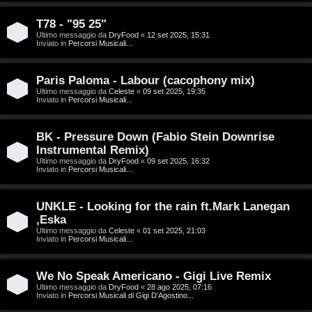
g
n
o
T
T78 - "95 25"
Ultimo messaggio da
DryFood
«
12 set 2025, 15:31
Inviato in
Percorsi Musicali...
m
o
e
u
Paris Paloma - Labour (cacophony mix)
n
r
Ultimo messaggio da
Celeste
«
09 set 2025, 19:35
Inviato in
Percorsi Musicali...
t
M
BK - Pressure Down (Fabio Stein Downrise
i
Instrumental Remix)
u
Ultimo messaggio da
DryFood
«
09 set 2025, 16:32
a
Inviato in
Percorsi Musicali...
s
t
i
UNKLE - Looking for the rain ft.Mark Lanegan
t
,Eska
c
Ultimo messaggio da
Celeste
«
01 set 2025, 21:03
i
Inviato in
Percorsi Musicali...
a
v
:
We No Speak Americano - Gigi Live Remix
i
Ultimo messaggio da
DryFood
«
28 ago 2025, 07:16
C
Inviato in
Percorsi Musicali di Gigi D'Agostino...