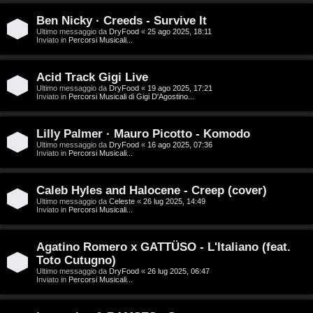
D
Ben Nicky · Creeds - Survive It
C
/
Ultimo messaggio da
DryFood
«
25 ago 2025, 18:11
Inviato in
Percorsi Musicali...
e
V
r
i
Acid Track Gigi Live
Ultimo messaggio da
DryFood
«
19 ago 2025, 17:21
Inviato in
Percorsi Musicali di Gigi D'Agostino...
c
n
a
i
Lilly Palmer · Mauro Picotto - Komodo
Ultimo messaggio da
DryFood
«
16 ago 2025, 07:36
l
Inviato in
Percorsi Musicali...
i
F
Caleb Hyles and Halocene - Creep (cover)
/
Ultimo messaggio da
Celeste
«
26 lug 2025, 14:49
A
Inviato in
Percorsi Musicali...
D
Q
i
Agatino Romero x GATTÜSO - L'Italiano (feat.
Toto Cutugno)
g
Ultimo messaggio da
DryFood
«
26 lug 2025, 06:47
Inviato in
Percorsi Musicali...
i