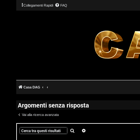
Collegamenti Rapidi
FAQ
Casa DAG
Argomenti senza risposta
Vai alla ricerca avanzata
T
Cerca
Ricerca avanzata
L
o