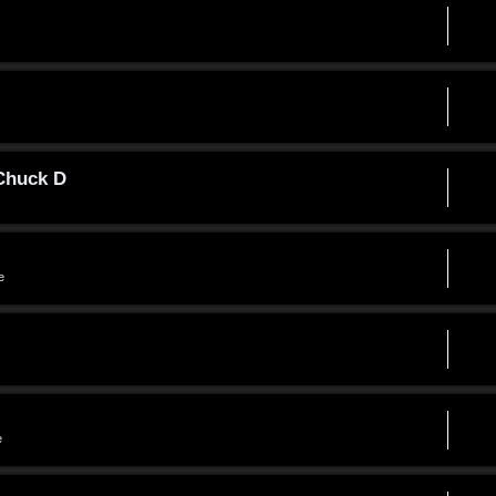
 Chuck D
e
e