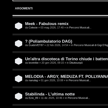
o
p
ARGOMENTI
g
i
i
c
Meek - Fabulous remix
da
Celeste
» 03 mag 2026, 17:40 » in
Percorsi Musicali...
n
A
t
? (Poliambulatorio DAG)
da
GuidoVET87
» 22 feb 2026, 14:54 » in
Percorsi Musicali di Gigi D'Ag
t
I
i
s
Un'altra discoteca di Torino chiude i battent
v
da
lovetribe
» 20 gen 2026, 09:15 » in
Dituttounpò
c
i
r
MELODIA - ARGY, MEDUZA FT. POLLYANN
da
nanulag
» 01 gen 2026, 10:08 » in
Percorsi Musicali...
i
G
v
i
Stabilinda - L'ultima notte
da
Ezio_89
» 11 dic 2025, 10:46 » in
Percorsi Musicali...
i
g