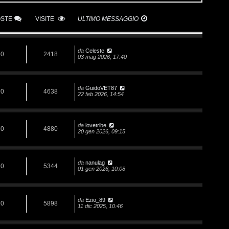
OSTE
VISITE
ULTIMO MESSAGGIO
da
Celeste
0
2418
03 mag 2026, 17:40
da
GuidoVET87
0
4638
22 feb 2026, 14:54
da
lovetribe
0
4880
20 gen 2026, 09:15
da
nanulag
0
5344
01 gen 2026, 10:08
da
Ezio_89
0
5898
11 dic 2025, 10:46