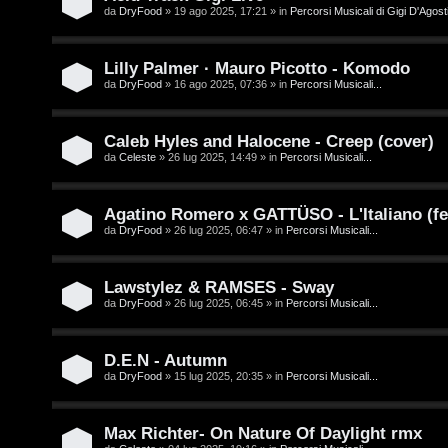
/
da
DryFood
» 19 ago 2025, 17:21 » in
Percorsi Musicali di Gigi D'Agosti
A
V
r
Lilly Palmer · Mauro Picotto - Komodo
i
g
da
DryFood
» 16 ago 2025, 07:36 » in
Percorsi Musicali...
n
o
i
Caleb Hyles and Halocene - Creep (cover)
m
da
Celeste
» 26 lug 2025, 14:49 » in
Percorsi Musicali...
l
e
i
Agatino Romero x GATTÜSO - L'Italiano (fe
n
da
DryFood
» 26 lug 2025, 06:47 » in
Percorsi Musicali...
/
t
D
Lawstylez & RAMSES - Sway
i
da
DryFood
» 26 lug 2025, 06:45 » in
Percorsi Musicali...
i
a
g
t
D.E.N - Autumn
i
da
DryFood
» 15 lug 2025, 20:35 » in
Percorsi Musicali...
t
t
i
Max Richter- On Nature Of Daylight rmx