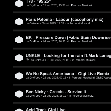
T78 - "95 25"
e
da
DryFood
» 12 set 2025, 15:31 » in
Percorsi Musicali...
o
n
u
z
Paris Paloma - Labour (cacophony mix)
r
da
Celeste
» 09 set 2025, 19:35 » in
Percorsi Musicali...
a
r
M
BK - Pressure Down (Fabio Stein Downrise
da
DryFood
» 09 set 2025, 16:32 » in
Percorsi Musicali...
i
u
s
s
UNKLE - Looking for the rain ft.Mark Lane
da
Celeste
» 01 set 2025, 21:03 » in
Percorsi Musicali...
p
i
o
c
We No Speak Americano - Gigi Live Remix
s
a
da
DryFood
» 28 ago 2025, 07:16 » in
Percorsi Musicali di Gigi D'Agosti
t
:
Ben Nicky · Creeds - Survive It
a
C
da
DryFood
» 25 ago 2025, 18:11 » in
Percorsi Musicali...
D
Acid Track Gigi Live