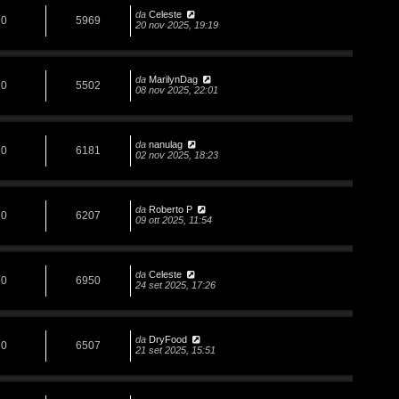
da
Celeste
0
5969
20 nov 2025, 19:19
da
MarilynDag
0
5502
08 nov 2025, 22:01
da
nanulag
0
6181
02 nov 2025, 18:23
da
Roberto P
0
6207
09 ott 2025, 11:54
da
Celeste
0
6950
24 set 2025, 17:26
da
DryFood
0
6507
21 set 2025, 15:51