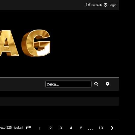
Iscriviti
Login
Cerca
Ricerca avanz
…
Pagina
1
di
13
2
3
4
5
13
Prossimo
1
vato 325 risultati