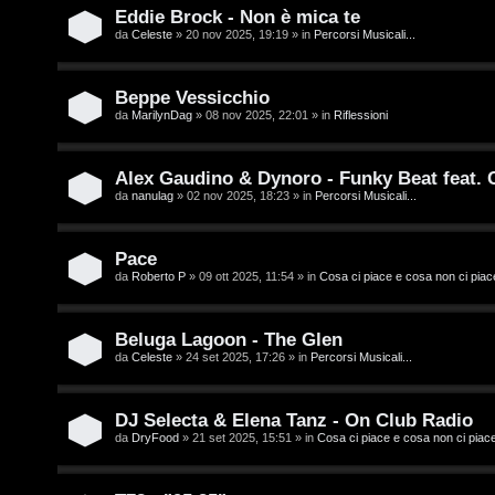
t
i
Eddie Brock - Non è mica te
i
D
da
Celeste
» 20 nov 2025, 19:19 » in
Percorsi Musicali...
'
Beppe Vessicchio
A
da
MarilynDag
» 08 nov 2025, 22:01 » in
Riflessioni
A
g
r
Alex Gaudino & Dynoro - Funky Beat feat.
o
da
nanulag
» 02 nov 2025, 18:23 » in
Percorsi Musicali...
g
s
o
Pace
t
m
da
Roberto P
» 09 ott 2025, 11:54 » in
Cosa ci piace e cosa non ci piac
i
e
n
Beluga Lagoon - The Glen
n
da
Celeste
» 24 set 2025, 17:26 » in
Percorsi Musicali...
o
t
i
DJ Selecta & Elena Tanz - On Club Radio
i
da
DryFood
» 21 set 2025, 15:51 » in
Cosa ci piace e cosa non ci piac
n
s
T