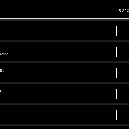
RISP
ostino...
i.
A