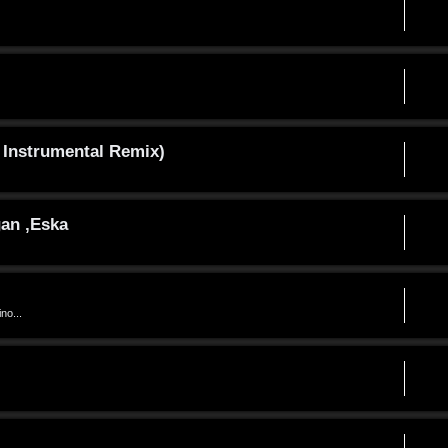
 Instrumental Remix)
gan ,Eska
no...