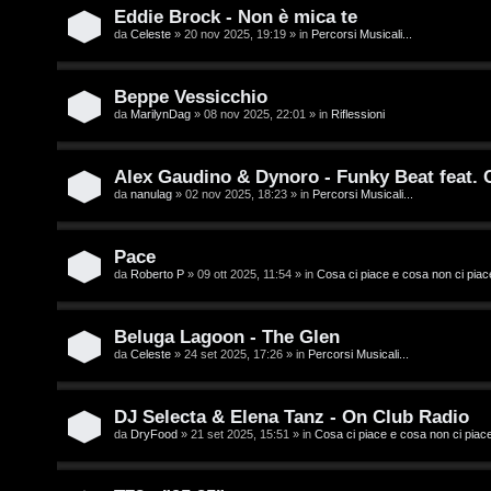
t
i
Eddie Brock - Non è mica te
i
D
da
Celeste
» 20 nov 2025, 19:19 » in
Percorsi Musicali...
'
Beppe Vessicchio
A
da
MarilynDag
» 08 nov 2025, 22:01 » in
Riflessioni
A
g
r
Alex Gaudino & Dynoro - Funky Beat feat.
o
da
nanulag
» 02 nov 2025, 18:23 » in
Percorsi Musicali...
g
s
o
Pace
t
m
da
Roberto P
» 09 ott 2025, 11:54 » in
Cosa ci piace e cosa non ci piac
i
e
n
Beluga Lagoon - The Glen
n
da
Celeste
» 24 set 2025, 17:26 » in
Percorsi Musicali...
o
t
i
DJ Selecta & Elena Tanz - On Club Radio
i
da
DryFood
» 21 set 2025, 15:51 » in
Cosa ci piace e cosa non ci piac
n
s
T