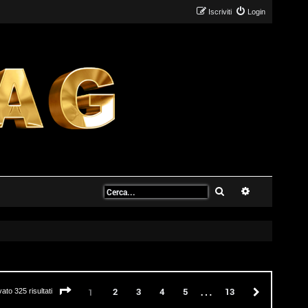
Iscriviti
Login
Cerca
Ricerca avanz
…
Pagina
1
di
13
2
3
4
5
13
Prossimo
1
vato 325 risultati