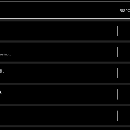
RISP
ostino...
i.
A