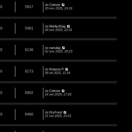
da
Celeste
0
5917
20 nov 2025, 19:19
da
MarilynDag
0
5461
08 nov 2025, 22:01
da
nanulag
0
6136
02 nov 2025, 18:23
da
Roberto P
0
6173
09 ott 2025, 11:54
da
Celeste
0
6902
24 set 2025, 17:26
da
DryFood
0
6480
21 set 2025, 15:51