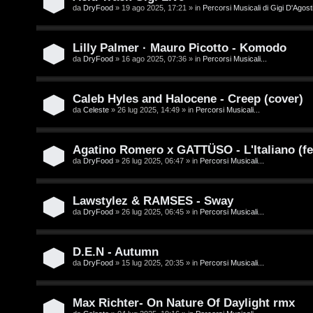
/
da
DryFood
» 19 ago 2025, 17:21 » in
Percorsi Musicali di Gigi D'Agosti
A
V
r
Lilly Palmer · Mauro Picotto - Komodo
i
g
da
DryFood
» 16 ago 2025, 07:36 » in
Percorsi Musicali...
n
o
i
Caleb Hyles and Halocene - Creep (cover)
m
da
Celeste
» 26 lug 2025, 14:49 » in
Percorsi Musicali...
l
e
i
Agatino Romero x GATTÜSO - L'Italiano (fe
n
da
DryFood
» 26 lug 2025, 06:47 » in
Percorsi Musicali...
/
t
D
Lawstylez & RAMSES - Sway
i
da
DryFood
» 26 lug 2025, 06:45 » in
Percorsi Musicali...
i
a
g
t
D.E.N - Autumn
i
da
DryFood
» 15 lug 2025, 20:35 » in
Percorsi Musicali...
t
t
i
Max Richter- On Nature Of Daylight rmx