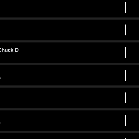
 Chuck D
e
e