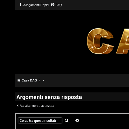
Collegamenti Rapidi
FAQ
Casa DAG
Argomenti senza risposta
Vai alla ricerca avanzata
T
Cerca
Ricerca avanzata
L
o