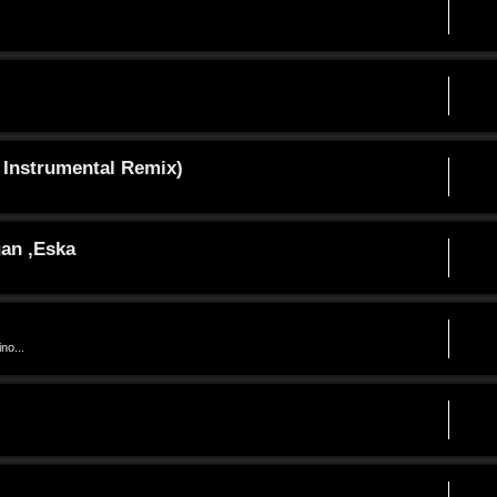
 Instrumental Remix)
gan ,Eska
no...