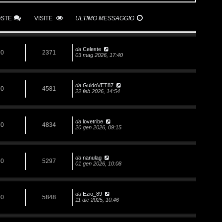
OSTE
VISITE
ULTIMO MESSAGGIO
da
Celeste
0
2371
03 mag 2026, 17:40
da
GuidoVET87
0
4581
22 feb 2026, 14:54
da
lovetribe
0
4834
20 gen 2026, 09:15
da
nanulag
0
5297
01 gen 2026, 10:08
da
Ezio_89
0
5848
11 dic 2025, 10:46