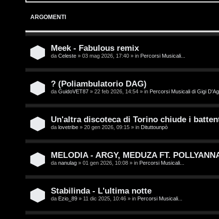
o
p
ARGOMENTI
g
i
i
c
Meek - Fabulous remix
da
Celeste
» 03 mag 2026, 17:40 » in
Percorsi Musicali...
n
A
t
? (Poliambulatorio DAG)
da
GuidoVET87
» 22 feb 2026, 14:54 » in
Percorsi Musicali di Gigi D'Ag
t
I
i
s
Un'altra discoteca di Torino chiude i battent
v
da
lovetribe
» 20 gen 2026, 09:15 » in
Dituttounpò
c
i
r
MELODIA - ARGY, MEDUZA FT. POLLYANN
da
nanulag
» 01 gen 2026, 10:08 » in
Percorsi Musicali...
i
G
v
i
Stabilinda - L'ultima notte
da
Ezio_89
» 11 dic 2025, 10:46 » in
Percorsi Musicali...
i
g