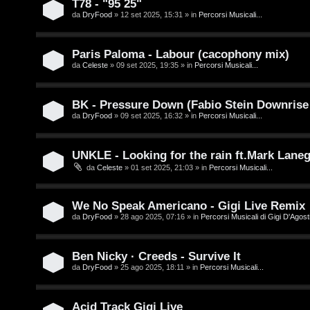
T78 - "95 25"
e
da
DryFood
» 12 set 2025, 15:31 » in
Percorsi Musicali...
o
n
u
z
Paris Paloma - Labour (cacophony mix)
r
da
Celeste
» 09 set 2025, 19:35 » in
Percorsi Musicali...
a
r
M
BK - Pressure Down (Fabio Stein Downrise
da
DryFood
» 09 set 2025, 16:32 » in
Percorsi Musicali...
i
u
s
s
UNKLE - Looking for the rain ft.Mark Lane
da
Celeste
» 01 set 2025, 21:03 » in
Percorsi Musicali...
p
i
o
c
We No Speak Americano - Gigi Live Remix
s
a
da
DryFood
» 28 ago 2025, 07:16 » in
Percorsi Musicali di Gigi D'Agosti
t
:
Ben Nicky · Creeds - Survive It
a
C
da
DryFood
» 25 ago 2025, 18:11 » in
Percorsi Musicali...
D
Acid Track Gigi Live