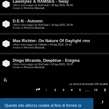
t
Lawstylez & RAMSES - Sway
Ultimo messaggio da
DryFood
«
26 lug 2025, 06:45
a
Inviato in
Percorsi Musicali...
l
D.E.N - Autumn
S
Ultimo messaggio da
DryFood
«
15 lug 2025, 20:35
Inviato in
Percorsi Musicali...
t
Max Richter- On Nature Of Daylight rmx
o
Ultimo messaggio da
Celeste
«
04 lug 2025, 19:16
Inviato in
Percorsi Musicali...
r
e
Diego Miranda, Deepblue - Enigma
Ultimo messaggio da
DryFood
«
02 lug 2025, 20:07
:
Inviato in
Percorsi Musicali...
G
i
La ricerca ha trovato 325 risultati
…
Pagina
1
di
13
2
3
4
5
13
1
g
i
Questo sito utilizza cookie al fine di fornire la