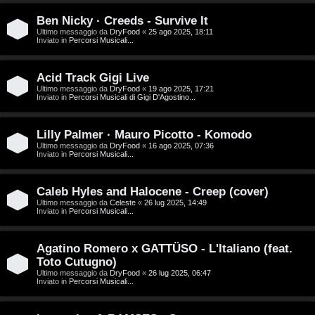
D
Ben Nicky · Creeds - Survive It
C
/
Ultimo messaggio da
DryFood
«
25 ago 2025, 18:11
Inviato in
Percorsi Musicali...
e
V
r
i
Acid Track Gigi Live
Ultimo messaggio da
DryFood
«
19 ago 2025, 17:21
Inviato in
Percorsi Musicali di Gigi D'Agostino...
c
n
a
i
Lilly Palmer · Mauro Picotto - Komodo
Ultimo messaggio da
DryFood
«
16 ago 2025, 07:36
l
Inviato in
Percorsi Musicali...
i
F
Caleb Hyles and Halocene - Creep (cover)
/
Ultimo messaggio da
Celeste
«
26 lug 2025, 14:49
A
Inviato in
Percorsi Musicali...
D
Q
i
Agatino Romero x GATTÜSO - L'Italiano (feat.
Toto Cutugno)
g
Ultimo messaggio da
DryFood
«
26 lug 2025, 06:47
Inviato in
Percorsi Musicali...
i