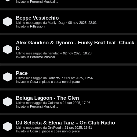
g
Inviato in
Percorsi Musicali...
a
i
r
Beppe Vessicchio
D
Ultimo messaggio da
MarilynDag
«
08 nov 2025, 22:01
Inviato in
Riflessioni
i
'
s
Alex Gaudino & Dynoro - Funky Beat feat. Chuck
A
p
D
g
Ultimo messaggio da
nanulag
«
02 nov 2025, 18:23
Inviato in
Percorsi Musicali...
o
o
s
Pace
s
Ultimo messaggio da
Roberto P
«
09 ott 2025, 11:54
t
Inviato in
Cosa ci piace e cosa non ci piace
t
a
i
Beluga Lagoon - The Glen
Ultimo messaggio da
Celeste
«
24 set 2025, 17:26
n
Inviato in
Percorsi Musicali...
A
o
DJ Selecta & Elena Tanz - On Club Radio
r
i
Ultimo messaggio da
DryFood
«
21 set 2025, 15:51
Inviato in
Cosa ci piace e cosa non ci piace