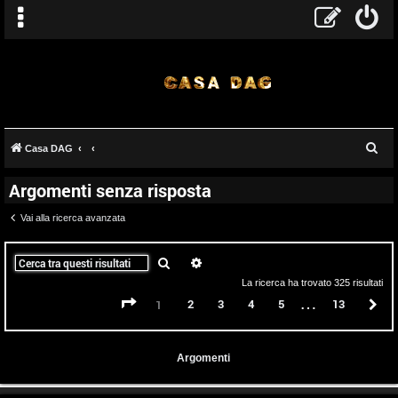
C
Casa DAG
e
Argomenti senza risposta
r
c
Vai alla ricerca avanzata
a
Cerca
Ricerca avanzata
La ricerca ha trovato 325 risultati
…
Pagina
1
di
13
2
3
4
5
13
P
1
Argomenti