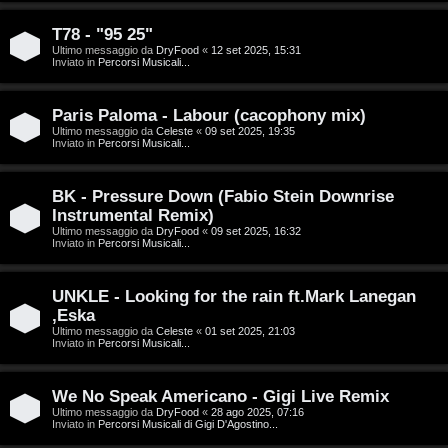
g
n
o
T
T78 - "95 25"
Ultimo messaggio da
DryFood
«
12 set 2025, 15:31
Inviato in
Percorsi Musicali...
m
o
e
u
Paris Paloma - Labour (cacophony mix)
n
r
Ultimo messaggio da
Celeste
«
09 set 2025, 19:35
Inviato in
Percorsi Musicali...
t
M
BK - Pressure Down (Fabio Stein Downrise
i
Instrumental Remix)
u
Ultimo messaggio da
DryFood
«
09 set 2025, 16:32
a
Inviato in
Percorsi Musicali...
s
t
i
UNKLE - Looking for the rain ft.Mark Lanegan
t
,Eska
c
Ultimo messaggio da
Celeste
«
01 set 2025, 21:03
i
Inviato in
Percorsi Musicali...
a
v
:
We No Speak Americano - Gigi Live Remix
i
Ultimo messaggio da
DryFood
«
28 ago 2025, 07:16
C
Inviato in
Percorsi Musicali di Gigi D'Agostino...