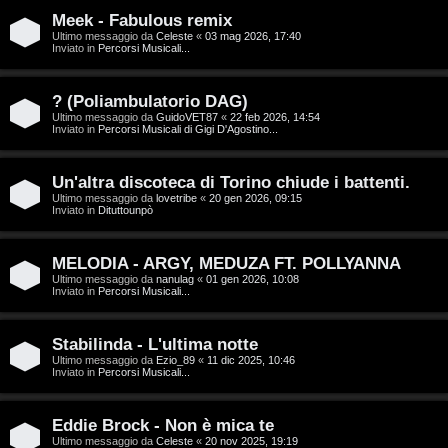
T
Meek - Fabulous remix
A
o
Ultimo messaggio da
Celeste
«
03 mag 2026, 17:40
Inviato in
Percorsi Musicali...
r
p
g
i
? (Poliambulatorio DAG)
Ultimo messaggio da
GuidoVET87
«
22 feb 2026, 14:54
o
c
Inviato in
Percorsi Musicali di Gigi D'Agostino...
m
A
Un'altra discoteca di Torino chiude i battenti.
e
t
Ultimo messaggio da
lovetribe
«
20 gen 2026, 09:15
Inviato in
Dituttounpò
n
t
MELODIA - ARGY, MEDUZA FT. POLLYANNA
t
i
Ultimo messaggio da
nanulag
«
01 gen 2026, 10:08
Inviato in
Percorsi Musicali...
i
v
s
i
Stabilinda - L'ultima notte
Ultimo messaggio da
Ezio_89
«
11 dic 2025, 10:46
e
Inviato in
Percorsi Musicali...
G
n
i
Eddie Brock - Non è mica te
z
Ultimo messaggio da
Celeste
«
20 nov 2025, 19:19