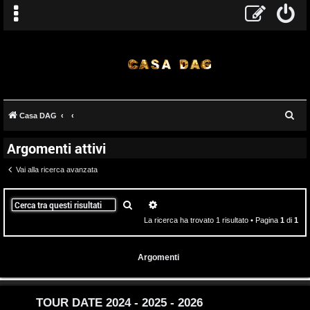
T
C
Casa DAG
A
o
e
Argomenti attivi
r
r
p
c
Vai alla ricerca avanzata
g
i
a
o
c
Cerca
Ricerca avanzata
La ricerca ha trovato 1 risultato • Pagina
1
di
1
m
A
e
t
Argomenti
n
t
t
i
TOUR DATE 2024 - 2025 - 2026