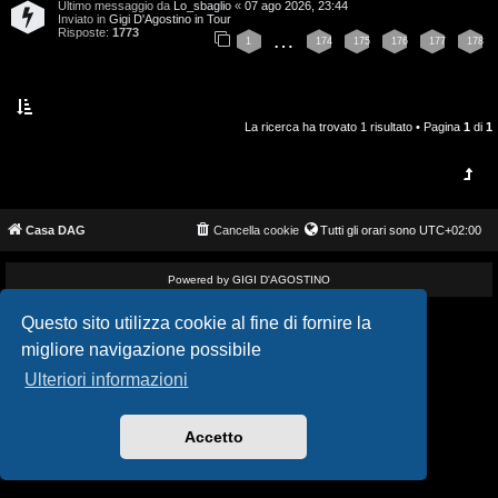
Ultimo messaggio da
Lo_sbaglio
«
07 ago 2026, 23:44
i
v
Inviato in
Gigi D'Agostino in Tour
Risposte:
1773
…
1
174
175
176
177
178
s
i
e
G
n
La ricerca ha trovato 1 risultato • Pagina
1
di
1
i
z
g
a
i
Casa DAG
Cancella cookie
Tutti gli orari sono
UTC+02:00
r
D
i
Powered by GIGI D'AGOSTINO
'
s
Questo sito utilizza cookie al fine di fornire la
A
migliore navigazione possibile
p
g
Ulteriori informazioni
o
o
s
Accetto
s
t
t