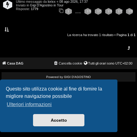
Ultimo messaggio da
lorixx
«
08 ago 2026, 17:37
i
v
Inviato in
Gigi D'Agostino in Tour
Risposte:
1779
…
1
174
175
176
177
178
s
i
e
G
n
La ricerca ha trovato 1 risultato • Pagina
1
di
1
i
z
g
a
i
Casa DAG
Cancella cookie
Tutti gli orari sono
UTC+02:00
r
D
i
Powered by GIGI D'AGOSTINO
'
s
Questo sito utilizza cookie al fine di fornire la
A
migliore navigazione possibile
p
g
Ulteriori informazioni
o
o
s
Accetto
s
t
t