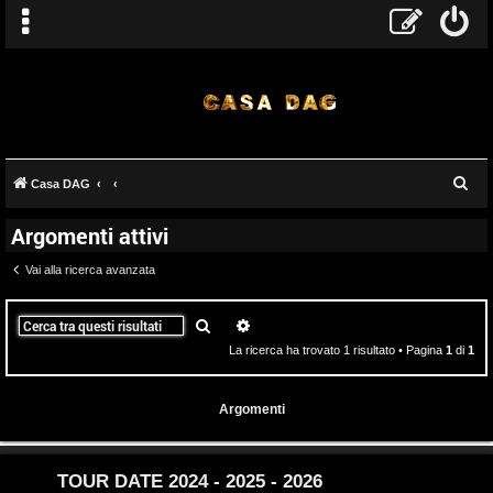
T
C
Casa DAG
A
o
e
Argomenti attivi
r
r
p
c
Vai alla ricerca avanzata
g
i
a
o
c
Cerca
Ricerca avanzata
La ricerca ha trovato 1 risultato • Pagina
1
di
1
m
A
e
t
Argomenti
n
t
t
i
TOUR DATE 2024 - 2025 - 2026