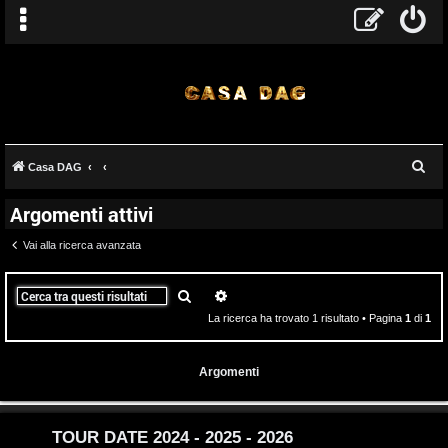
T
C
Casa DAG
A
o
e
Argomenti attivi
r
r
p
c
Vai alla ricerca avanzata
g
i
a
o
c
Cerca
Ricerca avanzata
La ricerca ha trovato 1 risultato • Pagina
1
di
1
m
A
e
t
Argomenti
n
t
t
i
TOUR DATE 2024 - 2025 - 2026