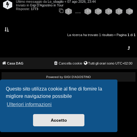
Ultimo messaggio da
Lo_sbaglio
«
07 ago 2026, 23:44
i
v
Inviato in
Gigi D'Agostino in Tour
Risposte:
1773
…
1
174
175
176
177
178
s
i
e
G
n
La ricerca ha trovato 1 risultato • Pagina
1
di
1
i
z
g
a
i
Casa DAG
Cancella cookie
Tutti gli orari sono
UTC+02:00
r
D
i
Powered by GIGI D'AGOSTINO
'
s
Questo sito utilizza cookie al fine di fornire la
A
migliore navigazione possibile
p
g
Ulteriori informazioni
o
o
s
Accetto
s
t
t