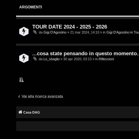
i
s
ARGOMENTI
v
c
i
r
TOUR DATE 2024 - 2025 - 2026
da
Gigi D'Agostino
» 21 mar 2024, 14:10 » in
Gigi D'Agostino in To
i
G
v
i
...cosa state pensando in questo momento.
i
g
da
Lo_sbaglio
» 30 apr 2020, 03:13 » in
Riflessioni
t
i
i
D
'
Vai alla ricerca avanzata
A
A
g
Casa DAG
r
o
g
s
o