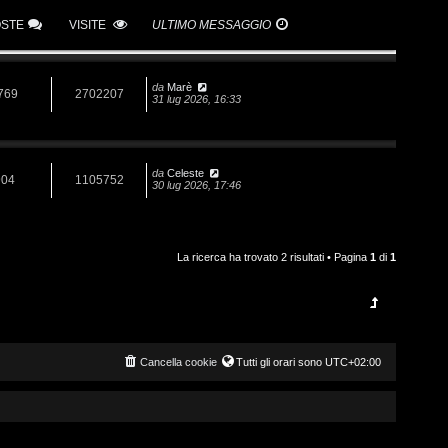
OSTE
VISITE
ULTIMO MESSAGGIO
da
Marè
769
2702207
31 lug 2026, 16:33
da
Celeste
904
1105752
30 lug 2026, 17:46
La ricerca ha trovato 2 risultati • Pagina
1
di
1
Cancella cookie
Tutti gli orari sono
UTC+02:00