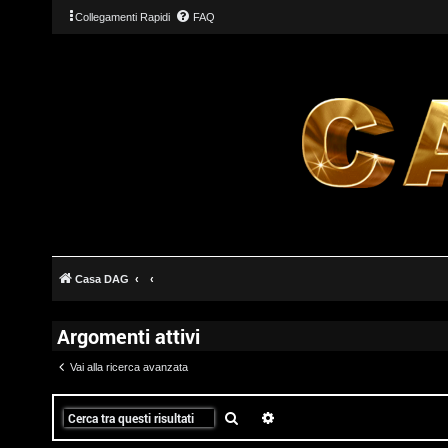
Collegamenti Rapidi
FAQ
T
L
o
o
p
g
i
Casa DAG
i
c
Argomenti attivi
n
A
Vai alla ricerca avanzata
t
t
Cerca
Ricerca avanzata
I