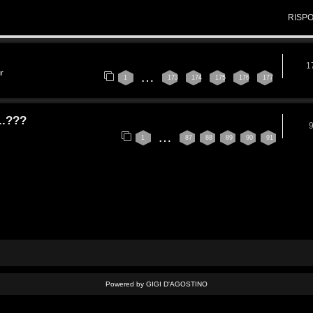
RISP
1
ur
…
1
173
174
175
176
177
..???
…
1
87
88
89
90
91
Powered by GIGI D'AGOSTINO