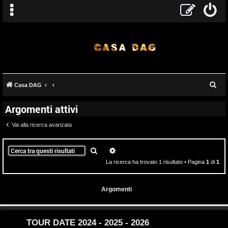
T
C
Casa DAG
A
o
e
Argomenti attivi
r
r
p
c
Vai alla ricerca avanzata
g
i
a
o
c
Cerca
Ricerca avanzata
La ricerca ha trovato 1 risultato • Pagina
1
di
1
m
A
e
t
Argomenti
n
t
t
i
TOUR DATE 2024 - 2025 - 2026