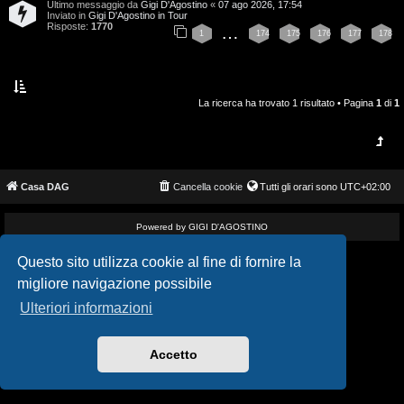
Ultimo messaggio da
Gigi D'Agostino
«
07 ago 2026, 17:54
i
v
Inviato in
Gigi D'Agostino in Tour
Risposte:
1770
…
1
174
175
176
177
178
s
i
e
G
n
La ricerca ha trovato 1 risultato • Pagina
1
di
1
i
z
g
a
i
Casa DAG
Cancella cookie
Tutti gli orari sono
UTC+02:00
r
D
i
Powered by GIGI D'AGOSTINO
'
s
Questo sito utilizza cookie al fine di fornire la
A
migliore navigazione possibile
p
g
Ulteriori informazioni
o
o
s
Accetto
s
t
t