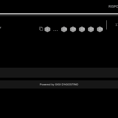
RISP
1
ur
…
1
174
175
176
177
178
Powered by GIGI D'AGOSTINO