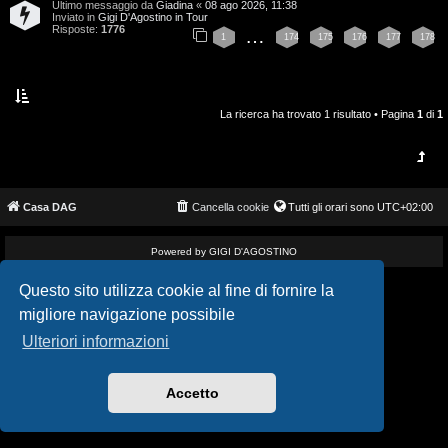
Ultimo messaggio da
Giadina
«
08 ago 2026, 11:38
i
v
Inviato in
Gigi D'Agostino in Tour
Risposte:
1776
…
1
174
175
176
177
178
s
i
e
G
n
La ricerca ha trovato 1 risultato • Pagina
1
di
1
i
z
g
a
i
Casa DAG
Cancella cookie
Tutti gli orari sono
UTC+02:00
r
D
i
Powered by GIGI D'AGOSTINO
'
s
Questo sito utilizza cookie al fine di fornire la
A
migliore navigazione possibile
p
g
Ulteriori informazioni
o
o
s
Accetto
s
t
t