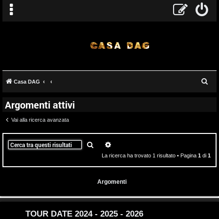
T
C
Casa DAG
A
o
e
Argomenti attivi
r
r
p
c
Vai alla ricerca avanzata
g
i
a
o
c
Cerca
Ricerca avanzata
La ricerca ha trovato 1 risultato • Pagina
1
di
1
m
A
e
t
Argomenti
n
t
t
i
TOUR DATE 2024 - 2025 - 2026