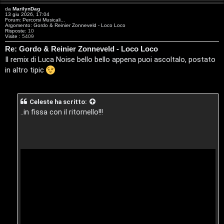
c
da
MarilynDag
13 giu 2026, 17:04
o
Forum:
Percorsi Musicali...
Argomento:
Gordo & Reinier Zonneveld - Loco Loco
Risposte:
10
Visite :
5409
r
Re: Gordo & Reinier Zonneveld - Loco Loco
s
Il remix di Luca Noise bello bello appena puoi ascoltalo, postato
in altro tipic
i
M
Celeste
ha scritto:
u
..in fissa con il ritornello!!!
s
i
c
a
l
i