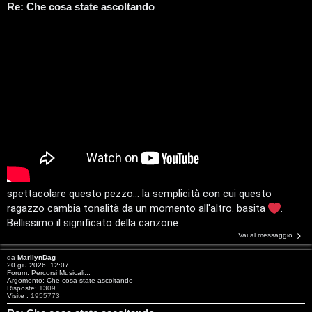
o
Re: Che cosa state ascoltando
s
s
t
t
a
i
n
A
o
r
i
g
n
spettacolare questo pezzo... la semplicità con cui questo
o
T
ragazzo cambia tonalità da un momento all'altro. basita
.
m
o
Bellissimo il significato della canzone
Vai al messaggio
e
u
da
MarilynDag
n
r
20 giu 2026, 12:07
Forum:
Percorsi Musicali...
Argomento:
Che cosa state ascoltando
t
Risposte:
1309
Visite :
1955773
M