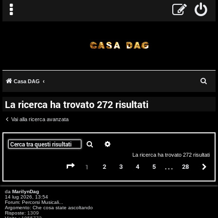
C
Casa DAG
e
La ricerca ha trovato 272 risultati
r
c
Vai alla ricerca avanzata
a
Cerca
Ricerca avanzata
La ricerca ha trovato 272 risultati
…
Pagina
1
di
28
2
3
4
5
28
P
1
da
MarilynDag
14 lug 2026, 13:54
Forum:
Percorsi Musicali...
Argomento:
Che cosa state ascoltando
Risposte:
1309