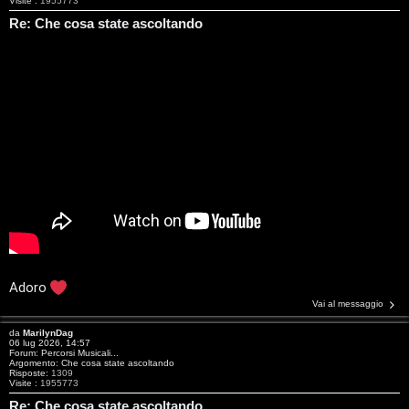
Visite :
1955773
Re: Che cosa state ascoltando
T
A
o
r
p
Adoro
Vai al messaggio
g
i
da
MarilynDag
o
c
06 lug 2026, 14:57
Forum:
Percorsi Musicali...
Argomento:
Che cosa state ascoltando
m
A
Risposte:
1309
Visite :
1955773
Re: Che cosa state ascoltando