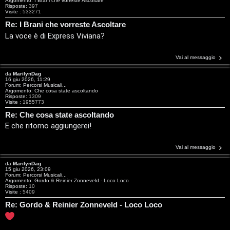
Argomento:
I Brani che vorreste Ascoltare
r
Risposte:
397
Visite :
533271
e
Re: I Brani che vorreste Ascoltare
La voce è di Express Viviana?
:
G
Vai al messaggio
i
da
MarilynDag
16 giu 2026, 11:29
Forum:
Percorsi Musicali...
g
Argomento:
Che cosa state ascoltando
Risposte:
1309
Visite :
1955773
i
Re: Che cosa state ascoltando
D
E che ritorno aggiungerei!
’
Vai al messaggio
A
da
MarilynDag
15 giu 2026, 23:09
Forum:
Percorsi Musicali...
g
Argomento:
Gordo & Reinier Zonneveld - Loco Loco
Risposte:
10
Visite :
5409
o
Re: Gordo & Reinier Zonneveld - Loco Loco
s