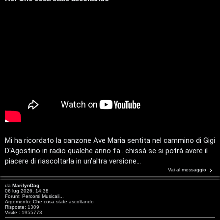
e
t
n
t
t
i
i
v
s
i
e
G
n
i
z
g
a
i
Mi ha ricordato la canzone Ave Maria sentita nel cammino di Gigi
r
D'Agostino in radio qualche anno fa.. chissà se si potrà avere il
D
piacere di riascoltarla in un'altra versione...
i
Vai al messaggio
'
s
da
MarilynDag
A
06 lug 2026, 14:38
Forum:
Percorsi Musicali...
p
Argomento:
Che cosa state ascoltando
g
Risposte:
1309
Visite :
1955773
o