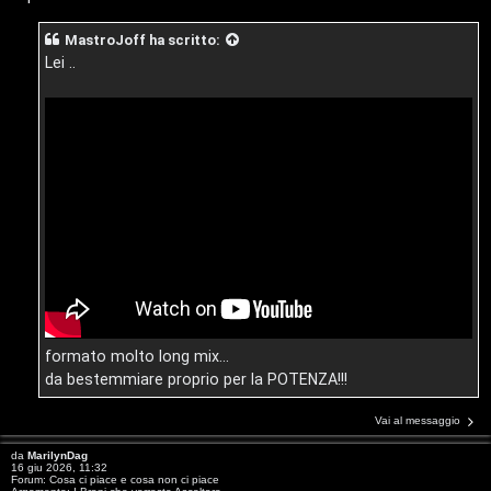
l
MastroJoff
ha scritto:
i
Lei ..
F
/
A
D
Q
i
g
i
t
a
l
formato molto long mix...
da bestemmiare proprio per la POTENZA!!!
S
t
Vai al messaggio
o
da
MarilynDag
16 giu 2026, 11:32
Forum:
Cosa ci piace e cosa non ci piace