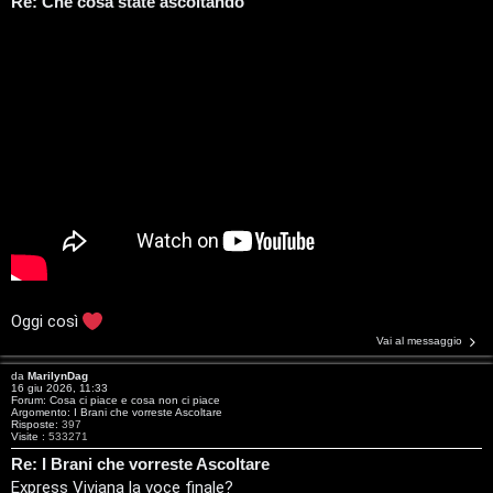
i
Re: Che cosa state ascoltando
u
a
s
t
i
t
c
i
a
v
:
i
C
D
C
/
Oggi così
Vai al messaggio
e
V
da
MarilynDag
16 giu 2026, 11:33
r
i
Forum:
Cosa ci piace e cosa non ci piace
Argomento:
I Brani che vorreste Ascoltare
Risposte:
397
c
n
Visite :
533271
Re: I Brani che vorreste Ascoltare
a
i
Express Viviana la voce finale?