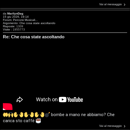
t
Vai al messaggio
i
da
MarilynDag
15 giu 2026, 19:14
n
Forum:
Percorsi Musicali...
Argomento:
Che cosa state ascoltando
Risposte:
1309
o
Visite :
1955773
Re: Che cosa state ascoltando
P
l
a
n
e
t
P
e
bombe a mano ne abbiamo? Che
carica sto caffè
r
Vai al messaggio