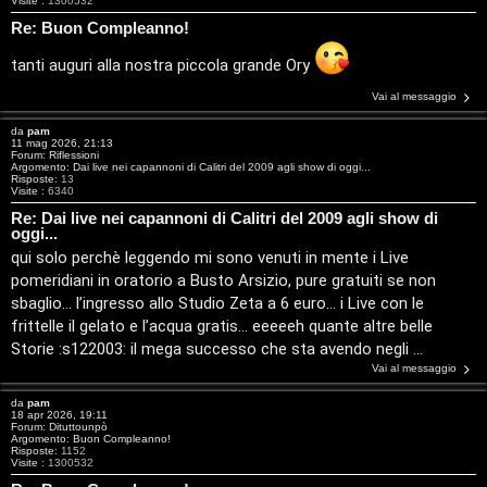
Visite :
1300532
Re: Buon Compleanno!
tanti auguri alla nostra piccola grande Ory
Vai al messaggio
T
da
pam
A
o
11 mag 2026, 21:13
Forum:
Riflessioni
Argomento:
Dai live nei capannoni di Calitri del 2009 agli show di oggi...
Risposte:
13
r
p
Visite :
6340
Re: Dai live nei capannoni di Calitri del 2009 agli show di
g
i
oggi...
qui solo perchè leggendo mi sono venuti in mente i Live
o
c
pomeridiani in oratorio a Busto Arsizio, pure gratuiti se non
m
A
sbaglio… l’ingresso allo Studio Zeta a 6 euro… i Live con le
frittelle il gelato e l’acqua gratis… eeeeeh quante altre belle
e
t
Storie :s122003: il mega successo che sta avendo negli ...
n
t
Vai al messaggio
t
i
da
pam
18 apr 2026, 19:11
Forum:
Dituttounpò
Argomento:
Buon Compleanno!
i
v
Risposte:
1152
Visite :
1300532