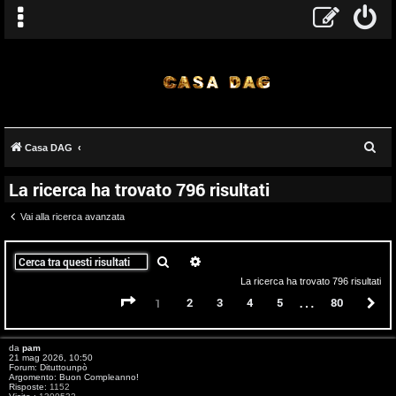
C
Casa DAG
e
La ricerca ha trovato 796 risultati
r
c
Vai alla ricerca avanzata
a
Cerca
Ricerca avanzata
La ricerca ha trovato 796 risultati
…
Pagina
1
di
80
2
3
4
5
80
P
1
da
pam
21 mag 2026, 10:50
Forum:
Dituttounpò
Argomento:
Buon Compleanno!
Risposte:
1152