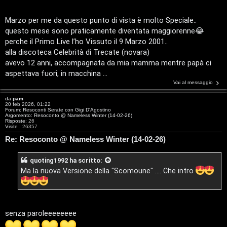
i
Marzo per me da questo punto di vista è molto Speciale..
g
questo mese sono praticamente diventata maggiorenne😂
i
perche il Primo Live l’ho Vissuto il 9 Marzo 2001..
alla discoteca Celebrità di Trecate (novara)
t
avevo 12 anni, accompagnata da mia mamma mentre papà ci
a
aspettava fuori, in macchina ...
Vai al messaggio
l
da
pam
20 feb 2026, 01:22
S
Forum:
Resoconti Serate con Gigi D'Agostino
Argomento:
Resoconto @ Nameless Winter (14-02-26)
Risposte:
26
t
Visite :
26357
Re: Resoconto @ Nameless Winter (14-02-26)
o
r
quoting1992
ha scritto:
Ma la nuova Versione della "Scomoune" .... Che intro
e
:
G
senza paroleeeeeeee