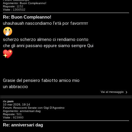
i
a
Argomento:
Buon Compleanno!
Risposte:
1152
v
Visite :
1300532
:
Re: Buon Compleanno!
i
uhauhauah nascondiamo l’età por favorrrrrr
C
D
scherzo scherzo almeno ci rendiamo conto
C
/
che gli anni passano eppure siamo sempre Qui
e
V
r
i
c
n
Grasie del pensiero fabiotto amico mio
a
i
un abbraccio
Vai al messaggio
l
da
pam
i
10 mar 2026, 19:14
F
Forum:
Resoconti Serate con Gigi D'Agostino
Argomento:
anniversari dag
/
Risposte:
501
Visite :
923960
A
D
Re: anniversari dag
Q