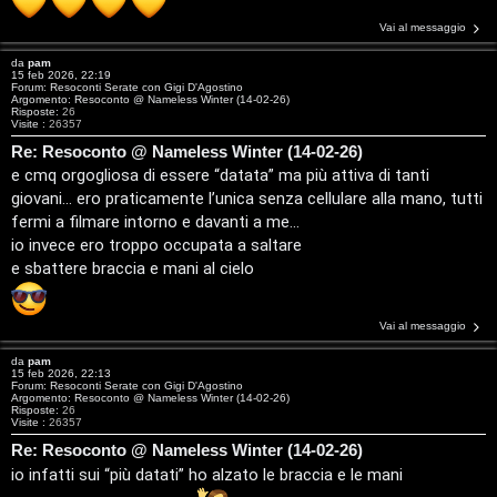
i
Vai al messaggio
g
da
pam
i
15 feb 2026, 22:19
Forum:
Resoconti Serate con Gigi D'Agostino
Argomento:
Resoconto @ Nameless Winter (14-02-26)
D
Risposte:
26
Visite :
26357
Re: Resoconto @ Nameless Winter (14-02-26)
’
e cmq orgogliosa di essere “datata” ma più attiva di tanti
A
giovani… ero praticamente l’unica senza cellulare alla mano, tutti
fermi a filmare intorno e davanti a me…
g
io invece ero troppo occupata a saltare
o
e sbattere braccia e mani al cielo
s
Vai al messaggio
t
da
pam
15 feb 2026, 22:13
i
Forum:
Resoconti Serate con Gigi D'Agostino
Argomento:
Resoconto @ Nameless Winter (14-02-26)
Risposte:
26
n
Visite :
26357
Re: Resoconto @ Nameless Winter (14-02-26)
o
io infatti sui “più datati” ho alzato le braccia e le mani