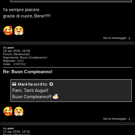
n
fa sempre piacere
A
o
grazie di cuore, Bene!!!!!
r
i
g
n
Vai al messaggio
o
T
da
pam
18 apr 2026, 19:09
m
o
Forum:
Dituttounpò
Argomento:
Buon Compleanno!
Risposte:
1152
e
u
Visite :
1300532
Re: Buon Compleanno!
n
r
t
Marè
ha scritto:
M
Pam, Tanti Auguri!
i
Buon Compleanno!!!
u
a
s
t
i
Vai al messaggio
t
c
da
pam
13 apr 2026, 16:52
Forum:
Dituttounpò