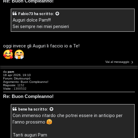
s
i
Re: Buon Compleanno!
e
G
Fabio73
ha scritto:
n
Auguri dolce Pam!!!
i
Sei sempre nei miei pensieri
z
g
a
i
oggi invece gli Auguri li faccio io a Te!
r
D
i
Vai al messaggio
'
s
da
pam
18 apr 2026, 19:10
A
Forum:
Dituttounpò
p
Argomento:
Buon Compleanno!
Risposte:
1152
g
Visite :
1300532
o
Re: Buon Compleanno!
o
s
s
bene
ha scritto:
t
Con immenso ritardo che potrei essere in anticipo per
t
l'anno prossimo
a
i
Tanti auguri Pam