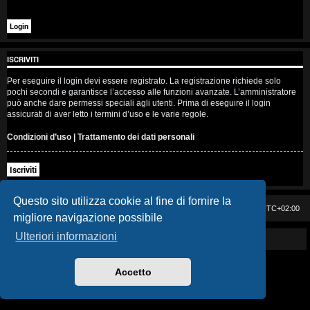
i
s
e
ISCRIVITI
n
Per eseguire il login devi essere registrato. La registrazione richiede solo
pochi secondi e garantisce l’accesso alle funzioni avanzate. L’amministratore
z
può anche dare permessi speciali agli utenti. Prima di eseguire il login
assicurati di aver letto i termini d’uso e le varie regole.
a
Condizioni d’uso
|
Trattamento dei dati personali
r
Iscriviti
i
s
Questo sito utilizza cookie al fine di fornire la
Casa DAG
Cancella cookie
Tutti gli orari sono
UTC+02:00
migliore navigazione possibile
p
Ulteriori informazioni
Powered by GIGI D'AGOSTINO
o
s
Accetto
t