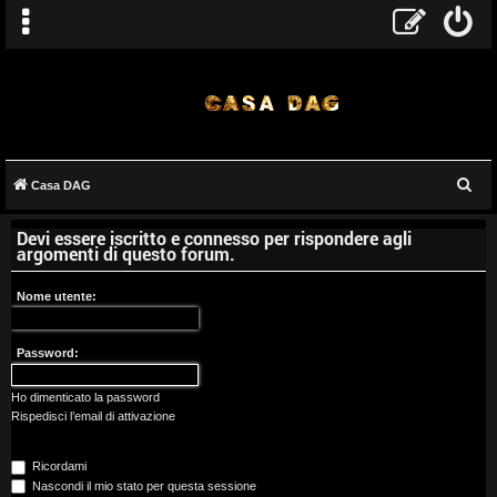
C
Casa DAG
A
e
Devi essere iscritto e connesso per rispondere agli
r
r
argomenti di questo forum.
c
g
a
Nome utente:
o
Password:
m
e
Ho dimenticato la password
Rispedisci l’email di attivazione
n
Ricordami
t
Nascondi il mio stato per questa sessione