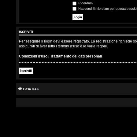
s
Ricordami
Nascondi il mio stato per questa sessio
c
r
ISCRIVITI
i
Per eseguire il login devi essere registrato. La registrazione richiede 
v
assicurati di aver letto i termini d’uso e le varie regole.
i
Condizioni d’uso
|
Trattamento dei dati personali
t
Iscriviti
i
Casa DAG
A
r
g
o