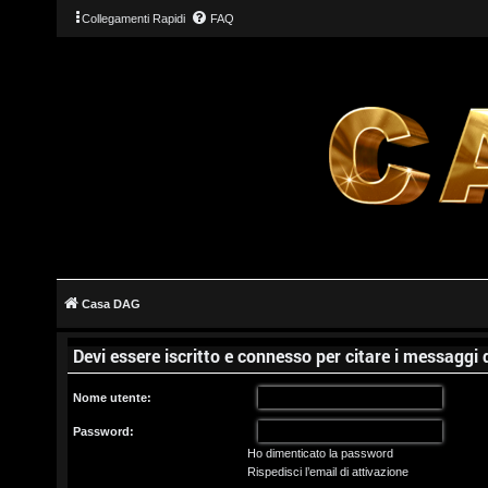
Collegamenti Rapidi
FAQ
L
o
g
Casa DAG
i
Devi essere iscritto e connesso per citare i messaggi
n
Nome utente:
Password:
Ho dimenticato la password
I
Rispedisci l’email di attivazione