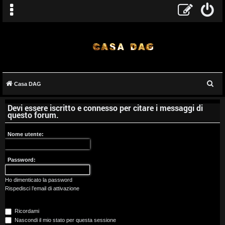
C
Casa DAG
A
e
Devi essere iscritto e connesso per citare i messaggi di
r
r
questo forum.
c
g
a
Nome utente:
o
Password:
m
e
Ho dimenticato la password
Rispedisci l’email di attivazione
n
Ricordami
t
Nascondi il mio stato per questa sessione