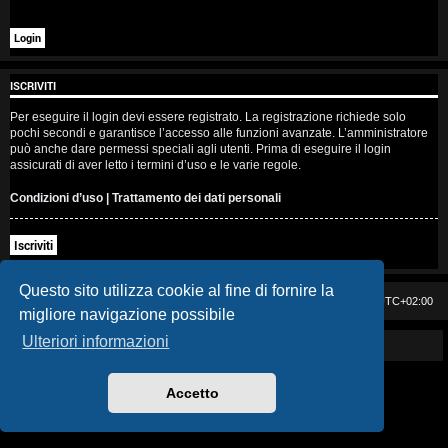
i
s
e
ISCRIVITI
n
Per eseguire il login devi essere registrato. La registrazione richiede solo
pochi secondi e garantisce l’accesso alle funzioni avanzate. L’amministratore
z
può anche dare permessi speciali agli utenti. Prima di eseguire il login
assicurati di aver letto i termini d’uso e le varie regole.
a
Condizioni d’uso
|
Trattamento dei dati personali
r
Iscriviti
i
s
Questo sito utilizza cookie al fine di fornire la
Casa DAG
Cancella cookie
Tutti gli orari sono
UTC+02:00
migliore navigazione possibile
p
Ulteriori informazioni
Powered by GIGI D'AGOSTINO
o
s
Accetto
t