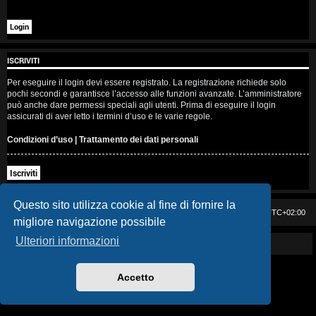
i
s
e
ISCRIVITI
n
Per eseguire il login devi essere registrato. La registrazione richiede solo
pochi secondi e garantisce l’accesso alle funzioni avanzate. L’amministratore
z
può anche dare permessi speciali agli utenti. Prima di eseguire il login
assicurati di aver letto i termini d’uso e le varie regole.
a
Condizioni d’uso
|
Trattamento dei dati personali
r
Iscriviti
i
s
Questo sito utilizza cookie al fine di fornire la
Casa DAG
Cancella cookie
Tutti gli orari sono
UTC+02:00
migliore navigazione possibile
p
Ulteriori informazioni
Powered by GIGI D'AGOSTINO
o
s
Accetto
t