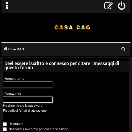
C
Casa DAG
A
e
Devi essere iscritto e connesso per citare i messaggi di
r
r
questo forum.
c
g
a
Nome utente:
o
Password:
m
e
Ho dimenticato la password
Rispedisci l’email di attivazione
n
Ricordami
t
Nascondi il mio stato per questa sessione