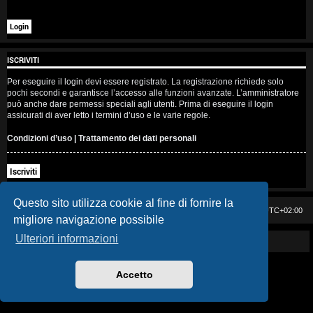
i
s
e
ISCRIVITI
n
Per eseguire il login devi essere registrato. La registrazione richiede solo
pochi secondi e garantisce l’accesso alle funzioni avanzate. L’amministratore
z
può anche dare permessi speciali agli utenti. Prima di eseguire il login
assicurati di aver letto i termini d’uso e le varie regole.
a
Condizioni d’uso
|
Trattamento dei dati personali
r
Iscriviti
i
s
Questo sito utilizza cookie al fine di fornire la
Casa DAG
Cancella cookie
Tutti gli orari sono
UTC+02:00
migliore navigazione possibile
p
Ulteriori informazioni
Powered by GIGI D'AGOSTINO
o
s
Accetto
t