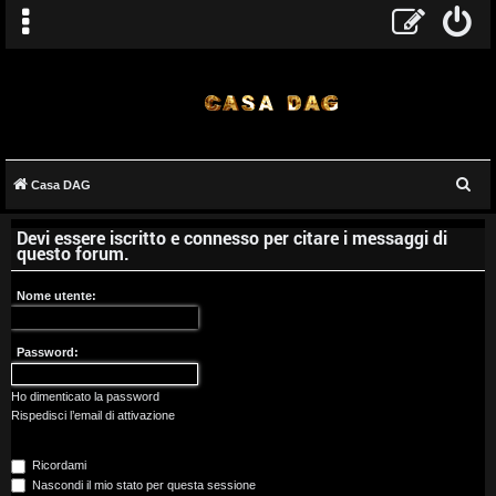
C
Casa DAG
A
e
Devi essere iscritto e connesso per citare i messaggi di
r
r
questo forum.
c
g
a
Nome utente:
o
Password:
m
e
Ho dimenticato la password
Rispedisci l’email di attivazione
n
Ricordami
t
Nascondi il mio stato per questa sessione