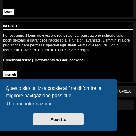
i
s
e
ISCRIVITI
n
Per eseguire il login devi essere registrato. La registrazione richiede solo
pochi secondi e garantisce l’accesso alle funzioni avanzate. L’amministratore
z
può anche dare permessi speciali agli utenti. Prima di eseguire il login
assicurati di aver letto i termini d’uso e le varie regole.
a
Condizioni d’uso
|
Trattamento dei dati personali
r
Iscriviti
i
s
Questo sito utilizza cookie al fine di fornire la
Casa DAG
Cancella cookie
Tutti gli orari sono
UTC+02:00
migliore navigazione possibile
p
Ulteriori informazioni
Powered by GIGI D'AGOSTINO
o
s
Accetto
t