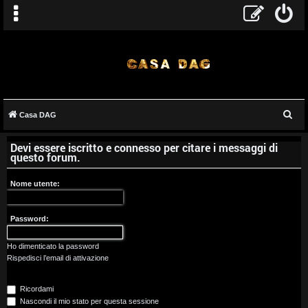
C
Casa DAG
A
e
Devi essere iscritto e connesso per citare i messaggi di
r
r
questo forum.
c
g
a
Nome utente:
o
Password:
m
e
Ho dimenticato la password
Rispedisci l’email di attivazione
n
Ricordami
t
Nascondi il mio stato per questa sessione