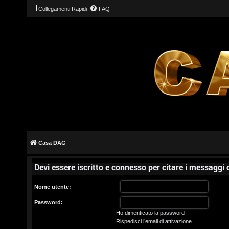
Collegamenti Rapidi
FAQ
L
o
g
Casa DAG
i
Devi essere iscritto e connesso per citare i messaggi
n
Nome utente:
Password:
Ho dimenticato la password
I
Rispedisci l’email di attivazione