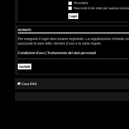
s
Ricordami
Nascondi il mio stato per questa sessio
c
r
ISCRIVITI
i
Per eseguire il login devi essere registrato. La registrazione richiede 
v
assicurati di aver letto i termini d’uso e le varie regole.
i
Condizioni d’uso
|
Trattamento dei dati personali
t
Iscriviti
i
Casa DAG
A
r
g
o