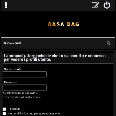
C
Casa DAG
A
e
L’amministratore richiede che tu sia iscritto e connesso
r
r
per vedere i profili utente.
c
g
a
Nome utente:
o
Password:
m
e
Ho dimenticato la password
Rispedisci l’email di attivazione
n
Ricordami
t
Nascondi il mio stato per questa sessione