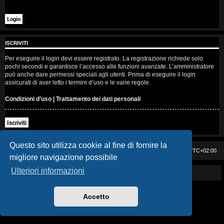
i
s
e
ISCRIVITI
n
Per eseguire il login devi essere registrato. La registrazione richiede solo
pochi secondi e garantisce l’accesso alle funzioni avanzate. L’amministratore
z
può anche dare permessi speciali agli utenti. Prima di eseguire il login
assicurati di aver letto i termini d’uso e le varie regole.
a
Condizioni d’uso
|
Trattamento dei dati personali
r
Iscriviti
i
s
Questo sito utilizza cookie al fine di fornire la
Casa DAG
Cancella cookie
Tutti gli orari sono
UTC+02:00
migliore navigazione possibile
p
Ulteriori informazioni
Powered by GIGI D'AGOSTINO
o
s
Accetto
t